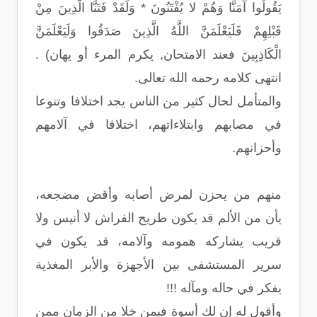
يَقُولُوا آمَنَّا وَهُمْ لا يُفْتَنُونَ * وَلَقَدْ فَتَنَّا الَّذِينَ مِنْ
قَبْلِهِمْ فَلَيَعْلَمَنَّ اللَّهُ الَّذِينَ صَدَقُوا وَلَيَعْلَمَنَّ
الْكَاذِبِينَ فعند الامتحان, يكرم المرء أو يهان) .
انتهى كلامه رحمه الله تعالى.
والمتأمل لحال كثير من الناس يجد اختلافا وتنوعا
في مصابهم وابتلاءاتهم، اختلافا في آلامهم
وأحزانهم.
منهم من يحزن لمرض أصابه وأقض مضجعه،
يأن من الألم قد يكون طريح الفراش لا أنيس ولا
قريب يشاركه همومه وآلامه، قد يكون في
سرير المستشفى بين الأجهزة والأبر المغذية
يفكر في حاله ومآله !!!
وأقول له إن لك أسوة فيمن خلا من الزمان ممن