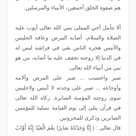
هم صفوة الخلق أجمعين، الأنبياء والمرسلين.
ألا تتأمل أخي المبتلى بنبي الله تعالى أيوب عليه
الصلاة والسلام، أصابه المرض وعافه الجليس
والأنيس هجره الناس بقي في فراشه ليس له
في الدنيا إلا زوجته تخفف عليه ما أصابه، من هو
نبي من أنبياء الله تعالى.
صبر واحتسب ... صبر على المرض وآلامه
وأوجاعه ... صبر على وحدته لا أنيس ولاجليس
سوى زوجته المؤمنة الصابرة. زكاه الله تعالى
في قرآن يتلى إلى يوم القيامة تسلية للمؤمنين
الصابرين وذكرى للمحزونين
قال تعالى : ( إِنَّا وَجَدْنَاهُ صَابِرًا نِعْمَ الْعَبْدُ إِنَّهُ أَوَّابٌ