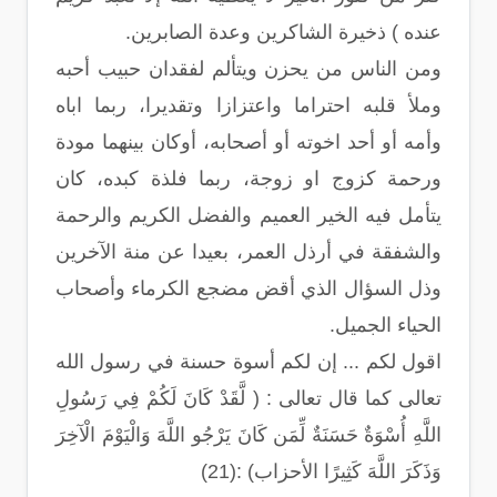
عنده ) ذخيرة الشاكرين وعدة الصابرين.
ومن الناس من يحزن ويتألم لفقدان حبيب أحبه
وملأ قلبه احتراما واعتزازا وتقديرا، ربما اباه
وأمه أو أحد اخوته أو أصحابه، أوكان بينهما مودة
ورحمة كزوج او زوجة، ربما فلذة كبده، كان
يتأمل فيه الخير العميم والفضل الكريم والرحمة
والشفقة في أرذل العمر، بعيدا عن منة الآخرين
وذل السؤال الذي أقض مضجع الكرماء وأصحاب
الحياء الجميل.
اقول لكم ... إن لكم أسوة حسنة في رسول الله
تعالى كما قال تعالى : ( لَّقَدْ كَانَ لَكُمْ فِي رَسُولِ
اللَّهِ أُسْوَةٌ حَسَنَةٌ لِّمَن كَانَ يَرْجُو اللَّهَ وَالْيَوْمَ الْآخِرَ
وَذَكَرَ اللَّهَ كَثِيرًا الأحزاب) :(21)