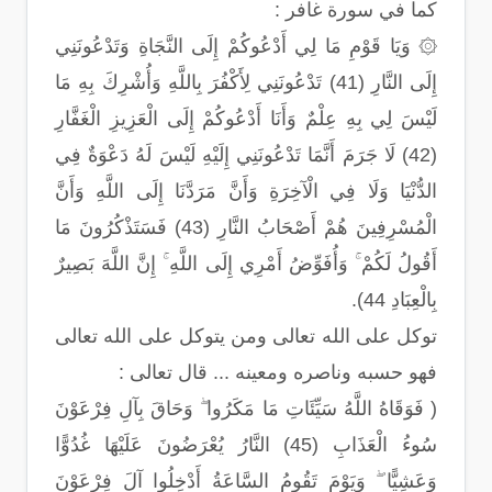
كما في سورة غافر :
۞ وَيَا قَوْمِ مَا لِي أَدْعُوكُمْ إِلَى النَّجَاةِ وَتَدْعُونَنِي
إِلَى النَّارِ (41) تَدْعُونَنِي لِأَكْفُرَ بِاللَّهِ وَأُشْرِكَ بِهِ مَا
لَيْسَ لِي بِهِ عِلْمٌ وَأَنَا أَدْعُوكُمْ إِلَى الْعَزِيزِ الْغَفَّارِ
(42) لَا جَرَمَ أَنَّمَا تَدْعُونَنِي إِلَيْهِ لَيْسَ لَهُ دَعْوَةٌ فِي
الدُّنْيَا وَلَا فِي الْآخِرَةِ وَأَنَّ مَرَدَّنَا إِلَى اللَّهِ وَأَنَّ
الْمُسْرِفِينَ هُمْ أَصْحَابُ النَّارِ (43) فَسَتَذْكُرُونَ مَا
أَقُولُ لَكُمْ ۚ وَأُفَوِّضُ أَمْرِي إِلَى اللَّهِ ۚ إِنَّ اللَّهَ بَصِيرٌ
بِالْعِبَادِ 44).
توكل على الله تعالى ومن يتوكل على الله تعالى
فهو حسبه وناصره ومعينه ... قال تعالى :
( فَوَقَاهُ اللَّهُ سَيِّئَاتِ مَا مَكَرُوا ۖ وَحَاقَ بِآلِ فِرْعَوْنَ
سُوءُ الْعَذَابِ (45) النَّارُ يُعْرَضُونَ عَلَيْهَا غُدُوًّا
وَعَشِيًّا ۖ وَيَوْمَ تَقُومُ السَّاعَةُ أَدْخِلُوا آلَ فِرْعَوْنَ