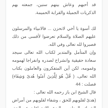
قد أحبهم وعاش بينهم سنين، جمعته بهم
الذكريات الجميلة والقرابة الحميمة.
لك أسوة يا أخي لاتحزن ... فالانبياء والمرسلون
عليهم الصلاة والسلام تعرضوا لأقسى من ذلك
فصبروا لله تعالى وفي الله.
وإن المتأمل والمتدبر لكتاب الله تعالى سيجد
سعادة حقيقية وانشراح لصدره وانفراجا لهمومه
وغمومه، لكن أين المتفكرون والعاملون بكتاب
الله تعالى، ( قُلْ هُوَ لِلَّذِينَ آمَنُوا هُدىً وَشِفَاء)
فصلت : 44
قال الشيخ ابن باز رحمه الله تعالى :
(هدىً لقلوبهم للحق ، وشفاء لقلوبهم من أمراض