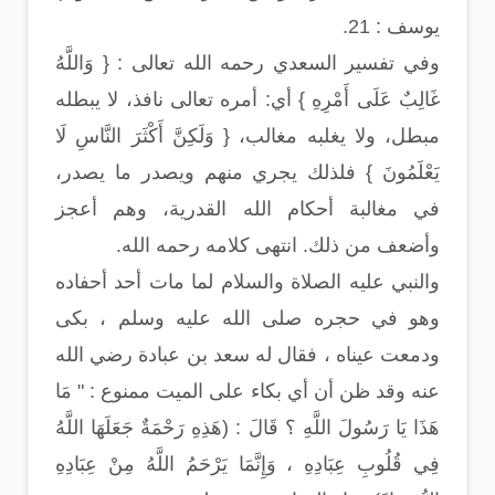
يوسف : 21.
وفي تفسير السعدي رحمه الله تعالى : { وَاللَّهُ
غَالِبٌ عَلَى أَمْرِهِ } أي: أمره تعالى نافذ، لا يبطله
مبطل، ولا يغلبه مغالب، { وَلَكِنَّ أَكْثَرَ النَّاسِ لَا
يَعْلَمُونَ } فلذلك يجري منهم ويصدر ما يصدر،
في مغالبة أحكام الله القدرية، وهم أعجز
وأضعف من ذلك. انتهى كلامه رحمه الله.
والنبي عليه الصلاة والسلام لما مات أحد أحفاده
وهو في حجره صلى الله عليه وسلم ، بكى
ودمعت عيناه ، فقال له سعد بن عبادة رضي الله
عنه وقد ظن أن أي بكاء على الميت ممنوع : " مَا
هَذَا يَا رَسُولَ اللَّهِ ؟ قَالَ : (هَذِهِ رَحْمَةٌ جَعَلَهَا اللَّهُ
فِي قُلُوبِ عِبَادِهِ ، وَإِنَّمَا يَرْحَمُ اللَّهُ مِنْ عِبَادِهِ