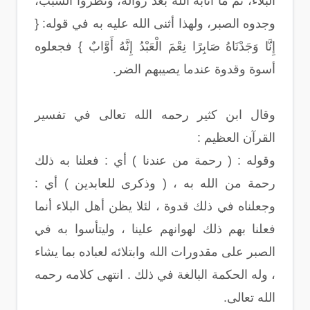
البلاء، ثم ما أثابه الله بعد زواله، ونظروا السبب،
وجدوه الصبر، ولهذا أثنى الله عليه به في قوله: {
إِنَّا وَجَدْنَاهُ صَابِرًا نِعْمَ الْعَبْدُ إِنَّهُ أَوَّابٌ } فجعلوه
أسوة وقدوة عندما يصيبهم الضر.
وقال ابن كثير رحمه الله تعالى في تفسير
القرآن العظيم :
وقوله : ( رحمة من عندنا ) أي : فعلنا به ذلك
رحمة من الله به ، ( وذكرى للعابدين ) أي :
وجعلناه في ذلك قدوة ، لئلا يظن أهل البلاء أنما
فعلنا بهم ذلك لهوانهم علينا ، وليتأسوا به في
الصبر على مقدورات الله وابتلائه لعباده بما يشاء
، وله الحكمة البالغة في ذلك . انتهى كلامه رحمه
الله تعالى.