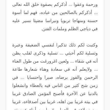
ورحمة وعفوا ... أذكركم بصفوة خلق الله تعالى
... أذكركم بالصالحين من عباده، فهم لما أسوة
حسنة ومنهاجا تربويا ونبراسا مضيئا نسير عليه
في دياجي الظلم وملمات الفتن.
وكتبت لكم ذلك تذكيرا لنفسي الضعيفة وعبرة
وتسلية لكم أحبتي ... تسلية وذكرى لقلب يظن
أنه في شقاء ... ولعين اغرورغت من طول العناء
... ولايعلم أنه في سعادة وهناء شعارها طاعة
الرحمن والفوز برضاه، صبرا واحتسابا ... في
زمن شح كثير من الناس فيه بالعطاء وانشغلوا
بالدنيا عن الآخرة فأصبح المؤمن الصادق غريبا
في بيته غريبا بين اهله، غريبا بين أصدقاءه، غريبا
بين زملاءه في العمل، غريبا بين أبناء عمومته،