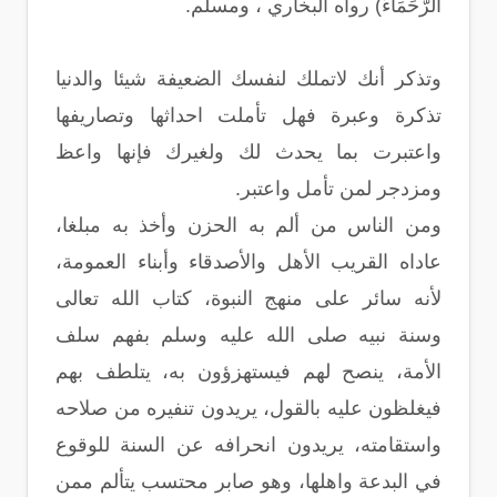
الرُّحَمَاءَ) رواه البخاري ، ومسلم.
وتذكر أنك لاتملك لنفسك الضعيفة شيئا والدنيا
تذكرة وعبرة فهل تأملت احداثها وتصاريفها
واعتبرت بما يحدث لك ولغيرك فإنها واعظ
ومزدجر لمن تأمل واعتبر.
ومن الناس من ألم به الحزن وأخذ به مبلغا،
عاداه القريب الأهل والأصدقاء وأبناء العمومة،
لأنه سائر على منهج النبوة، كتاب الله تعالى
وسنة نبيه صلى الله عليه وسلم بفهم سلف
الأمة، ينصح لهم فيستهزؤون به، يتلطف بهم
فيغلظون عليه بالقول، يريدون تنفيره من صلاحه
واستقامته، يريدون انحرافه عن السنة للوقوع
في البدعة واهلها، وهو صابر محتسب يتألم ممن