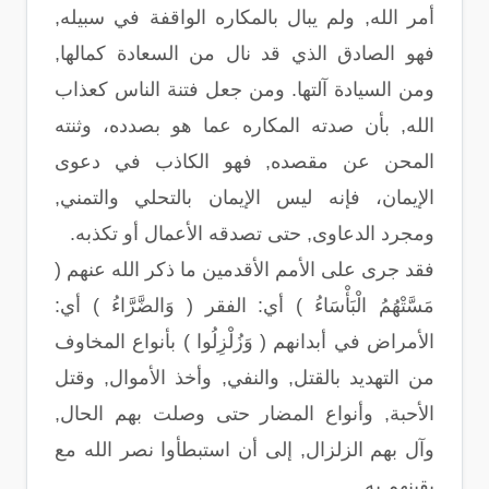
أمر الله, ولم يبال بالمكاره الواقفة في سبيله,
فهو الصادق الذي قد نال من السعادة كمالها,
ومن السيادة آلتها. ومن جعل فتنة الناس كعذاب
الله, بأن صدته المكاره عما هو بصدده، وثنته
المحن عن مقصده, فهو الكاذب في دعوى
الإيمان، فإنه ليس الإيمان بالتحلي والتمني,
ومجرد الدعاوى, حتى تصدقه الأعمال أو تكذبه.
فقد جرى على الأمم الأقدمين ما ذكر الله عنهم (
مَسَّتْهُمُ الْبَأْسَاءُ ) أي: الفقر ( وَالضَّرَّاءُ ) أي:
الأمراض في أبدانهم ( وَزُلْزِلُوا ) بأنواع المخاوف
من التهديد بالقتل, والنفي, وأخذ الأموال, وقتل
الأحبة, وأنواع المضار حتى وصلت بهم الحال,
وآل بهم الزلزال, إلى أن استبطأوا نصر الله مع
يقينهم به.