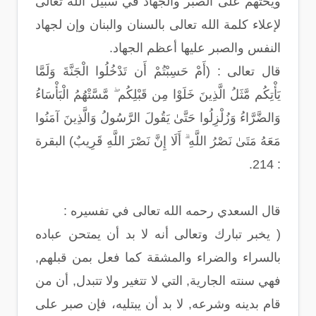
ويحثهم على الصبر والجهاد في سبيل الله تعالى
لإعلاء كلمة الله تعالى بالسنان والبنان وإن لجهاد
النفس والصبر عليها أعظم الجهاد.
قال تعالى : (أَمْ حَسِبْتُمْ أَن تَدْخُلُوا الْجَنَّةَ وَلَمَّا
يَأْتِكُم مَّثَلُ الَّذِينَ خَلَوْا مِن قَبْلِكُم ۖ مَّسَّتْهُمُ الْبَأْسَاءُ
وَالضَّرَّاءُ وَزُلْزِلُوا حَتَّىٰ يَقُولَ الرَّسُولُ وَالَّذِينَ آمَنُوا
مَعَهُ مَتَىٰ نَصْرُ اللَّهِ ۗ أَلَا إِنَّ نَصْرَ اللَّهِ قَرِيبٌ) البقرة
: 214.
قال السعدي رحمه الله تعالى في تفسيره :
( يخبر تبارك وتعالى أنه لا بد أن يمتحن عباده
بالسراء والضراء والمشقة كما فعل بمن قبلهم,
فهي سنته الجارية, التي لا تتغير ولا تتبدل, أن من
قام بدينه وشرعه, لا بد أن يبتليه، فإن صبر على