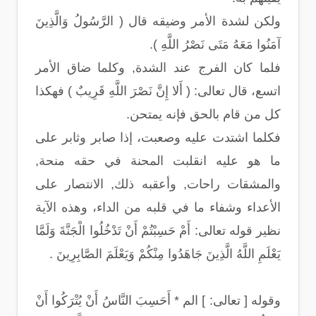
ولكن لشدة الأمر وضيقه قال ( الرَّسُولُ وَالَّذِينَ
آمَنُوا مَعَهُ مَتَى نَصْرُ اللَّهِ ).
فلما كان الفرج عند الشدة, وكلما ضاق الأمر
اتسع، قال تعالى: ( أَلا إِنَّ نَصْرَ اللَّهِ قَرِيبٌ ) فهكذا
كل من قام بالحق فإنه يمتحن.
فكلما اشتدت عليه وصعبت، إذا صابر وثابر على
ما هو عليه انقلبت المحنة في حقه منحة,
والمشقات راحات, وأعقبه ذلك, الانتصار على
الأعداء وشفاء ما في قلبه من الداء، وهذه الآية
نظير قوله تعالى: أَمْ حَسِبْتُمْ أَنْ تَدْخُلُوا الْجَنَّةَ وَلَمَّا
يَعْلَمِ اللَّهُ الَّذِينَ جَاهَدُوا مِنْكُمْ وَيَعْلَمَ الصَّابِرِينَ .
وقوله [ تعالى: ] الم * أَحَسِبَ النَّاسُ أَنْ يُتْرَكُوا أَنْ