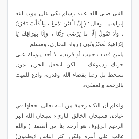
النبي صلى الله عليه زسلم بكى على موت ابنه
إبراهيم ، وقال : ( إِنَّ الْعَيْنَ تَدْمَعُ ، وَالْقَلْبَ يَحْزَنُ
، وَلَا نَقُولُ إِلَّا مَا يَرْضَى رَبُّنَا ، وَإِنَّا بِفِرَاقِكَ يَا
إِبْرَاهِيمُ لَمَحْزُونُونَ ) رواه البخاري، ومسلم.
يامن فقدت حبيب أو قريب، لا أحد يلومك على
حزنك ودموعك ... لكن لتجعل الحزن بدون
تسخط بل رضا بقضاء الله وقدره، وادع للميت
بالرحمة والمغفرة.
واعلم أن البكاء رحمة من الله تعالى يجعلها في
عباده، فسبحان الخالق الباريء سبحان الله البر
الرحيم الرؤوف هو أرحم بنا من أنفسنا ( والله
غالب على أمره ولكن أكثر الناس لايعلمون)