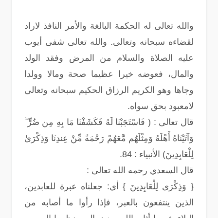
والله تعالى له الحكمة البالغة والأمر النافذ لاراد
لقضاءه سبحانه وتعالى. والله تعالى شفى أيوب
عليه الصلاة والسلام من المرض وفقد الولد
والمال، فعوضه خيرا عظيما صحة ومالا وولدا
وجاها وهو الكريم الرزاق الحكيم سبحانه وتعالى
لامعبود بحق سواه.
قال تعالى : ( فَاسْتَجَبْنَا لَهُ فَكَشَفْنَا مَا بِهِ مِن ضُرٍّ ۖ
وَآتَيْنَاهُ أَهْلَهُ وَمِثْلَهُم مَّعَهُمْ رَحْمَةً مِّنْ عِندِنَا وَذِكْرَىٰ
لِلْعَابِدِينَ) الأنبياء : 84.
قال السعدي رحمه الله تعالى :
{ وَذِكْرَى لِلْعَابِدِينَ } أي: جعلناه عبرة للعابدين،
الذين ينتفعون بالعبر، فإذا رأوا ما أصابه من