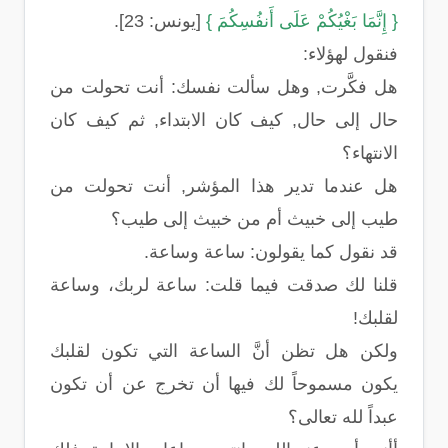
{ إِنَّمَا بَغْيُكُمْ عَلَى أَنفُسِكُمَ }
[يونس: 23].
فنقول لهؤلاء:
هل فكَّرت, وهل سألت نفسك: أنت تحولت من
حال إلى حال, كيف كان الابتداء, ثم كيف كان
الانتهاء؟
هل عندما تدير هذا المؤشر, أنت تحولت من
طيب إلى خبيث أم من خبيث إلى طيب؟
قد نقول كما يقولون: ساعة وساعة.
قلنا لك صدقت فيما قلت: ساعة لربك، وساعة
لقلبك!
ولكن هل تظن أنَّ الساعة التي تكون لقلبك
يكون مسموحاً لك فيها أن تخرج عن أن تكون
عبداً لله تعالى؟