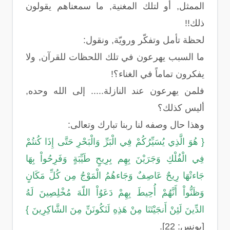
الممثل, أو لتلك المغنية, ما سمعناهم يقولون
ذلك!!
لحظة تأمل وتفكّر ورويّة, ونقول:
ما السبب يهرعون في تلك اللحظات للقرآن, ولا
يفكرون تماماً في الغناء؟!
فلمن يهرعون عند النازلة..... إلى الله وحده,
أليس كذلك؟
وهذا حال وصفه لنا ربنا تبارك وتعالى:
{ هُوَ الَّذِي يُسَيِّرُكُمْ فِي الْبَرِّ وَالْبَحْرِ حَتَّى إِذَا كُنتُمْ
فِي الْفُلْكِ وَجَرَيْنَ بِهِم بِرِيحٍ طَيِّبَةٍ وَفَرِحُواْ بِهَا
جَاءتْهَا رِيحٌ عَاصِفٌ وَجَاءهُمُ الْمَوْجُ مِن كُلِّ مَكَانٍ
وَظَنُّواْ أَنَّهُمْ أُحِيطَ بِهِمْ دَعَوُاْ اللّهَ مُخْلِصِينَ لَهُ
الدِّينَ لَئِنْ أَنجَيْتَنَا مِنْ هَذِهِ لَنَكُونَنِّ مِنَ الشَّاكِرِينَ }
[يونس: 22].