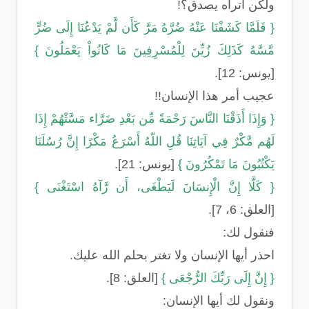
ولكن أتراه يصدق؟!
{ فَلَمَّا كَشَفْنَا عَنْهُ ضُرَّهُ مَرَّ كَأَن لَّمْ يَدْعُنَا إِلَى ضُرٍّ
مَّسَّهُ كَذَلِكَ زُيِّنَ لِلْمُسْرِفِينَ مَا كَانُواْ يَعْمَلُونَ }
[يونس: 12].
عجيب أمر هذا الإنسان!!
{ وَإِذَا أَذَقْنَا النَّاسَ رَحْمَةً مِّن بَعْدِ ضَرَّاء مَسَّتْهُمْ إِذَا
لَهُم مَّكْرٌ فِي آيَاتِنَا قُلِ اللّهُ أَسْرَعُ مَكْرًا إِنَّ رُسُلَنَا
يَكْتُبُونَ مَا تَمْكُرُونَ }
[يونس: 21].
{ كَلَّا إِنَّ الْإِنسَانَ لَيَطْغَى، أَن رَّآهُ اسْتَغْنَى }
[العلق: 6، 7].
فنقول لك:
احذر أيها الإنسان ولا تغتر بحلم الله عليك.
{ إِنَّ إِلَى رَبِّكَ الرُّجْعَى }
[العلق: 8].
ونقول لك أيها الإنسان: