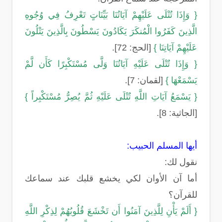
{ وَإِذَا تُتْلَى عَلَيْهِمْ آيَاتُنَا بَيِّنَاتٍ تَعْرِفُ فِي وُجُوهِ
الَّذِينَ كَفَرُوا الْمُنكَرَ يَكَادُونَ يَسْطُونَ بِالَّذِينَ يَتْلُونَ
عَلَيْهِمْ آيَاتِنَا }
[الحج: 72].
{ وَإِذَا تُتْلَى عَلَيْهِ آيَاتُنَا وَلَّى مُسْتَكْبِرًا كَأَن لَّمْ
يَسْمَعْهَا }
[لقمان: 7].
{ يَسْمَعُ آيَاتِ اللَّهِ تُتْلَى عَلَيْهِ ثُمَّ يُصِرُّ مُسْتَكْبِراً }
[الجاثية: 8].
أيها المسلم الحبيب:
نقول لك:
أما آن الأوان لكي يخشع قلبك عند سماعك
للقرآن؟
{ أَلَمْ يَأْنِ لِلَّذِينَ آمَنُوا أَن تَخْشَعَ قُلُوبُهُمْ لِذِكْرِ اللَّهِ