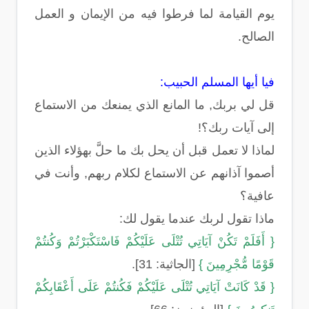
يوم القيامة لما فرطوا فيه من الإيمان و العمل
الصالح.
فيا أيها المسلم الحبيب:
قل لي بربك, ما المانع الذي يمنعك من الاستماع
إلى آيات ربك؟!
لماذا لا تعمل قبل أن يحل بك ما حلَّ بهؤلاء الذين
أصموا آذانهم عن الاستماع لكلام ربهم, وأنت في
عافية؟
ماذا تقول لربك عندما يقول لك:
{ أَفَلَمْ تَكُنْ آيَاتِي تُتْلَى عَلَيْكُمْ فَاسْتَكْبَرْتُمْ وَكُنتُمْ
قَوْمًا مُّجْرِمِينَ }
[الجاثية: 31].
{ قَدْ كَانَتْ آيَاتِي تُتْلَى عَلَيْكُمْ فَكُنتُمْ عَلَى أَعْقَابِكُمْ