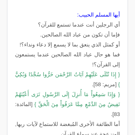
أيها المسلم الحبيب:
أي الرجلين أنت عندما تستمع للقرآن؟
فإما أن تكون من عباد الله الصالحين.
أو كمثل الذي ينعق بما لا يسمع إلا دعاء ونداء؟!
فما هو حال عباد الله الصالحين عندما يستمعون
إلى القرآن؟!
{ إِذَا تُتْلَى عَلَيْهِمْ آيَاتُ الرَّحْمَن خَرُّوا سُجَّدًا وَبُكِيًّ
}
[مريم: 58].
{ وَإِذَا سَمِعُواْ مَا أُنزِلَ إِلَى الرَّسُولِ تَرَى أَعْيُنَهُمْ
تَفِيضُ مِنَ الدَّمْعِ مِمَّا عَرَفُواْ مِنَ الْحَقِّ }
[المائدة:
83].
أما الطائفة الأخرى المُبغضة للاستماع لآيات ربها,
المنزعجة عند سماع القرآن.