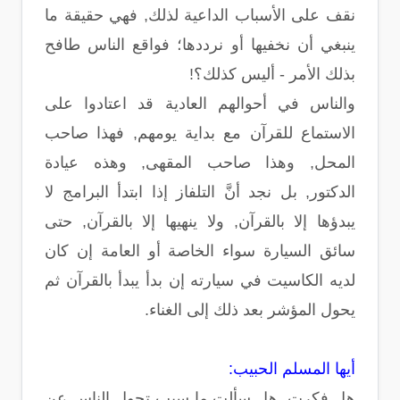
نقف على الأسباب الداعية لذلك, فهي حقيقة ما
ينبغي أن نخفيها أو نرددها؛ فواقع الناس طافح
بذلك الأمر - أليس كذلك؟!
والناس في أحوالهم العادية قد اعتادوا على
الاستماع للقرآن مع بداية يومهم, فهذا صاحب
المحل, وهذا صاحب المقهى, وهذه عيادة
الدكتور, بل نجد أنَّ التلفاز إذا ابتدأ البرامج لا
يبدؤها إلا بالقرآن, ولا ينهيها إلا بالقرآن, حتى
سائق السيارة سواء الخاصة أو العامة إن كان
لديه الكاسيت في سيارته إن بدأ يبدأ بالقرآن ثم
يحول المؤشر بعد ذلك إلى الغناء.
أيها المسلم الحبيب:
هل فكرت, هل سألت ما سبب تحول الناس عن