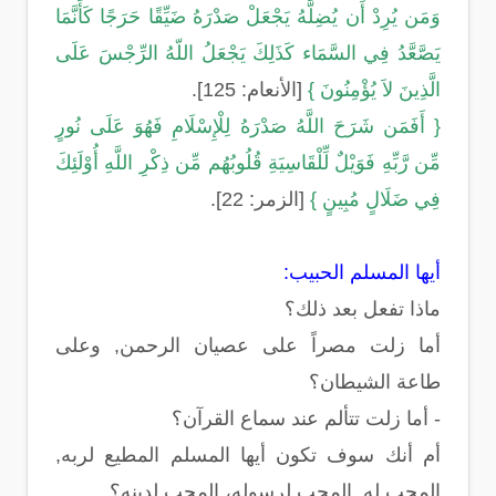
وَمَن يُرِدْ أَن يُضِلَّهُ يَجْعَلْ صَدْرَهُ ضَيِّقًا حَرَجًا كَأَنَّمَا
يَصَّعَّدُ فِي السَّمَاء كَذَلِكَ يَجْعَلُ اللّهُ الرِّجْسَ عَلَى
الَّذِينَ لاَ يُؤْمِنُونَ }
[الأنعام: 125].
{ أَفَمَن شَرَحَ اللَّهُ صَدْرَهُ لِلْإِسْلَامِ فَهُوَ عَلَى نُورٍ
مِّن رَّبِّهِ فَوَيْلٌ لِّلْقَاسِيَةِ قُلُوبُهُم مِّن ذِكْرِ اللَّهِ أُوْلَئِكَ
فِي ضَلَالٍ مُبِينٍ }
[الزمر: 22].
أيها المسلم الحبيب:
ماذا تفعل بعد ذلك؟
أما زلت مصراً على عصيان الرحمن, وعلى
طاعة الشيطان؟
- أما زلت تتألم عند سماع القرآن؟
أم أنك سوف تكون أيها المسلم المطيع لربه,
المحب له, المحب لرسوله، المحب لدينه؟