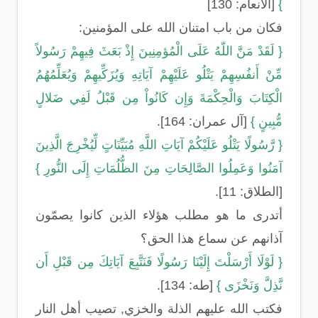
}
[الأنعام: 130]
فكان من باب امتنان الله على المؤمنين:
{ لَقَدْ مَنَّ اللّهُ عَلَى الْمُؤمِنِينَ إِذْ بَعَثَ فِيهِمْ رَسُولاً
مِّنْ أَنفُسِهِمْ يَتْلُو عَلَيْهِمْ آيَاتِهِ وَيُزَكِّيهِمْ وَيُعَلِّمُهُمُ
الْكِتَابَ وَالْحِكْمَةَ وَإِن كَانُواْ مِن قَبْلُ لَفِي ضَلالٍ
مُّبِينٍ }
[آل عمران: 164].
{ رَّسُولًا يَتْلُو عَلَيْكُمْ آيَاتِ اللَّهِ مُبَيِّنَاتٍ لِّيُخْرِجَ الَّذِينَ
آمَنُوا وَعَمِلُوا الصَّالِحَاتِ مِنَ الظُّلُمَاتِ إِلَى النُّورِ }
[الطلاق: 11].
أتدرى ما هو مطلب هؤلاء الذين كانوا يصمّون
آذانهم عن سماع هذا الحق؟
{ لَوْلَا أَرْسَلْتَ إِلَيْنَا رَسُولًا فَنَتَّبِعَ آيَاتِكَ مِن قَبْلِ أَن
نَّذِلَّ وَنَخْزَى }
[طه: 134].
فكتب الله عليهم الذلة والخزي, تصيب أهل النار