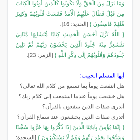
وَمَا نَزَلَ مِنَ الْحَقِّ وَلَا يَكُونُوا كَالَّذِينَ أُوتُوا الْكِتَابَ
مِن قَبْلُ فَطَالَ عَلَيْهِمُ الْأَمَدُ فَقَسَتْ قُلُوبُهُمْ وَكَثِيرٌ
مِّنْهُمْ فَاسِقُونَ }
[الحديد: 16].
{ اللَّهُ نَزَّلَ أَحْسَنَ الْحَدِيثِ كِتَابًا مُّتَشَابِهًا مَّثَانِيَ
تَقْشَعِرُّ مِنْهُ جُلُودُ الَّذِينَ يَخْشَوْنَ رَبَّهُمْ ثُمَّ تَلِينُ
جُلُودُهُمْ وَقُلُوبُهُمْ إِلَى ذِكْرِ اللَّهِ }
[الزمر: 23].
أيها المسلم الحبيب:
هل انتفعت يوماً بما تسمع من كلام الله تعالى؟
هل خشعت يوماً عندما استمعت إلى كلام ربك؟
أتدرى صفات الذين ينتفعون بالقرآن؟
أتدرى صفات الذين يخشعون عند سماع القرآن؟
{ إِنَّمَا يُؤْمِنُ بِآيَاتِنَا الَّذِينَ إِذَا ذُكِّرُوا بِهَا خَرُّوا سُجَّدًا
وَسَبَّحُوا بِحَمْدِ رَبِّهِمْ وَهُمْ لَا يَسْتَكْبِرُونَ }
[السجدة: