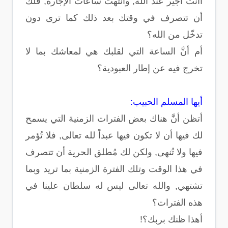
أأنت أجير عند الله, وانتهت ساعات الإجارة, فلك
أن تتصرف في وقتك بعد ذلك كما ترى دون
تدخّل من الله؟
أم أنَّ الساعة التي لقلبك هي لمعاشك بما لا
تخرج فيه عن إطار العبودية؟
أيها المسلم الحبيب:
أتظن أنَّ هناك بعض الفترات الزمنية التي يسمح
لك فيها أن لا تكون فيها عبداً لله تعالى, فلا تُؤمر
فيها ولا تُنهى, ولكن لك مُطلق الحرية أن تتصرف
في هذا الوقت وتلك الفترة الزمنية بما تريد وبما
تشتهي, والله تعالى ليس له سلطان علينا في
هذه الفترات؟
أهذا ظنك بربك؟!