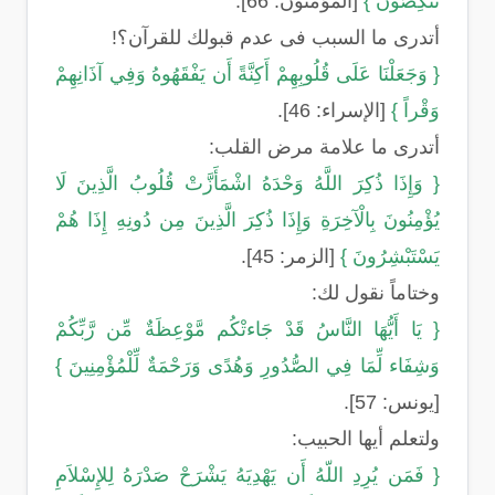
تَنكِصُونَ }
[المؤمنون: 66].
أتدرى ما السبب فى عدم قبولك للقرآن؟!
{ وَجَعَلْنَا عَلَى قُلُوبِهِمْ أَكِنَّةً أَن يَفْقَهُوهُ وَفِي آذَانِهِمْ
وَقْراً }
[الإسراء: 46].
أتدرى ما علامة مرض القلب:
{ وَإِذَا ذُكِرَ اللَّهُ وَحْدَهُ اشْمَأَزَّتْ قُلُوبُ الَّذِينَ لَا
يُؤْمِنُونَ بِالْآخِرَةِ وَإِذَا ذُكِرَ الَّذِينَ مِن دُونِهِ إِذَا هُمْ
يَسْتَبْشِرُونَ }
[الزمر: 45].
وختاماً نقول لك:
{ يَا أَيُّهَا النَّاسُ قَدْ جَاءتْكُم مَّوْعِظَةٌ مِّن رَّبِّكُمْ
وَشِفَاء لِّمَا فِي الصُّدُورِ وَهُدًى وَرَحْمَةٌ لِّلْمُؤْمِنِينَ }
[يونس: 57].
ولتعلم أيها الحبيب:
{ فَمَن يُرِدِ اللّهُ أَن يَهْدِيَهُ يَشْرَحْ صَدْرَهُ لِلإِسْلاَمِ