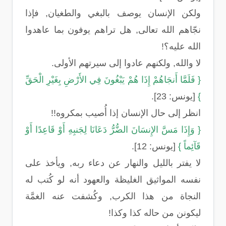
ولكن الإنسان يوصف بالبغي والطغيان, فإذا
نجّاهم الله تعالى, هل تراهم يوفون بما عاهدوا
الله عليه؟!
لا والله, ولكنهم عادوا إلى سيرتهم الأولى.
{ فَلَمَّا أَنجَاهُمْ إِذَا هُمْ يَبْغُونَ فِي الأَرْضِ بِغَيْرِ الْحَقِّ
}
[يونس: 23].
انظر إلى حال الإنسان إذا أُصيب بمكروه!!
{ وَإِذَا مَسَّ الإِنسَانَ الضُّرُّ دَعَانَا لِجَنبِهِ أَوْ قَاعِدًا أَوْ
قَآئِماً }
[يونس: 12].
لا يفتر بالليل والنهار عن دعاء ربه, ويأخذ على
نفسه المواثيق الغليظة والعهود أنه لو كُتب له
النجاة من هذا الكرب, وكُشفت عنه الغمَّة
ليكونن من حاله كذا وكذا!