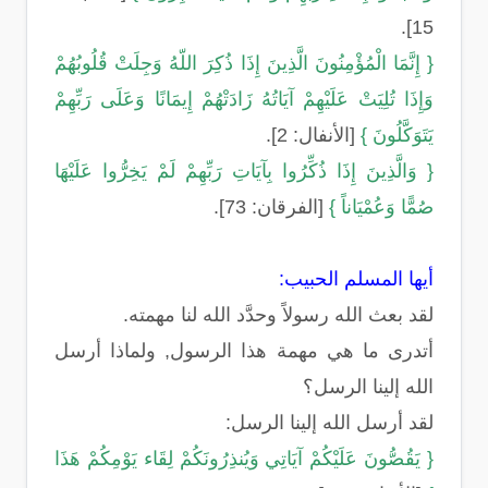
15].
{ إِنَّمَا الْمُؤْمِنُونَ الَّذِينَ إِذَا ذُكِرَ اللّهُ وَجِلَتْ قُلُوبُهُمْ
وَإِذَا تُلِيَتْ عَلَيْهِمْ آيَاتُهُ زَادَتْهُمْ إِيمَانًا وَعَلَى رَبِّهِمْ
يَتَوَكَّلُونَ }
[الأنفال: 2].
{ وَالَّذِينَ إِذَا ذُكِّرُوا بِآيَاتِ رَبِّهِمْ لَمْ يَخِرُّوا عَلَيْهَا
صُمًّا وَعُمْيَاناً }
[الفرقان: 73].
أيها المسلم الحبيب:
لقد بعث الله رسولاً وحدَّد الله لنا مهمته.
أتدرى ما هي مهمة هذا الرسول, ولماذا أرسل
الله إلينا الرسل؟
لقد أرسل الله إلينا الرسل:
{ يَقُصُّونَ عَلَيْكُمْ آيَاتِي وَيُنذِرُونَكُمْ لِقَاء يَوْمِكُمْ هَذَا