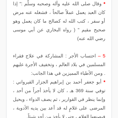
*
وقال صلى الله عليه وآله وصحبه وسلّم :" إذا
كان العبد يعمل عملاً صالحاً ، فشغله عنه مرض
أو سفر ، كتب الله له كصالح ما كان يعمل وهو
صحيح مقيم " ( رواه البخاري عن أبي موسى
رضي الله عنه)
5 –
احتساب الأجر : المشاركة في علاج فقراء
المسلمين في بلاد العالم ، وتخفيف الأجرة عليهم
. ومن الأطباء المميزين في هذا الجانب:
*
أبو جعفر أحمد بن إبراهيم الجزار القيرواني :
توفي سنة 369 هـ ، كان لا يأخذ أجراً من أحد ،
وإنما ينظر في القوارير ، ثم يصف الدواء ، ويحيل
المرضى على غلامٍ له قد أعد بين يديه الأدوية ،
فيصنعها الغلام ، حتى لا يأخذ من أحد شيئاً.