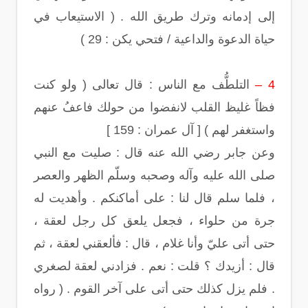
إلى إدمانه وترك طريق الله . ( الاستيعاب في
حياة الدعوة والداعية / فتحي يكن : 29 )
4 –
التلطُّف مع الناس : قال تعالى ( ولو كنت
فظاً غليظ القلب لانفضوا من حولك فاعفُ عنهم
واستغفر لهم ) [ آل عمران : 159 ]
وعن جابر رضي الله عنه قال : صليت مع النبي
صلى الله عليه وآله وصحبه وسلّم الظهر والعصر
، فلما سلم قال لنا : على أماكنكم . وأهديت له
جرة من حلواء ، فجعل يلعق كل رجل لعقة ،
حتى أتى عليّ وأنا غلام ، قال : فألعقني لعقة ، ثم
قال : أزيدك ؟ قلت : نعم . فزادني لعقة لصغري
. فلم يزل كذلك حتى أتى على آخر القوم . ( رواه