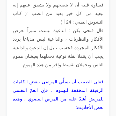
قساوة قلبه أن لا ينصحهم ولا يشفق عليهم إنه
لبعيد من كل خير بعيد من الطب "( كتاب
التشويق الطبي : 24 أ )
قال فتحي يكن : الدعوة ليست منبراً لعرض
الأفكار والنظريات ، والداعية ليس مذياعاً يردد
الأفكار المجردة فحسب ، بل إن الدعوة والداعية
يجب أن ينتقلا نقلة نوعية تجعلهما يعيشان هموم
الناس ويحملان بقسط وافر من هذه الهموم.
فعلى الطبيب أن يسلِّي المرضى ببعض الكلمات
الرقيقة المخففة للهموم ، فإن الغمّ النفسي
للمريض أشدّ عليه من المرض العضوي ، وهذه
بعض الأحاديث: