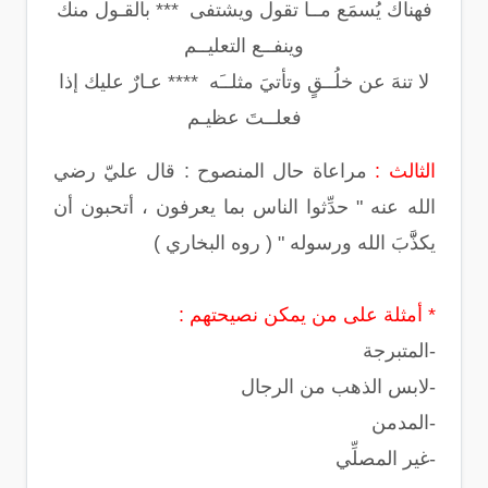
فهناك يُسمَع مــا تقول ويشتفى *** بالقـول منك
وينفــع التعليــم
لا تنهَ عن خلُــقٍ وتأتيَ مثلــَه **** عـارٌ عليك إذا
فعلــتَ عظيـم
الثالث :
مراعاة حال المنصوح : قال عليّ رضي
الله عنه " حدِّثوا الناس بما يعرفون ، أتحبون أن
يكذَّّبَ الله ورسوله " ( روه البخاري )
* أمثلة على من يمكن نصيحتهم :
-المتبرجة
-لابس الذهب من الرجال
-المدمن
-غير المصلِّي