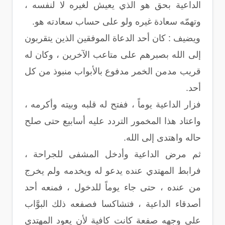
الداعية بحق هو الذي يعيش لغيره لا لنفسه ،
وتهمّه سعادة غيره ولو على حساب سعادته هو.
ويضيف : كان أحد الدعاة الموفقين الذين يتقربون
إلى الله بصبرهم على متاعب الآخرين ، وكان له
قريب مدمن الخمر مدفوع بالأبواب منبوذ من كل
أحد.
فزار الداعية يوماً ، ففتح له قلبه وبيته وأكرمه ،
واعتاد هذا المخمور التردد عليه أسابيع حتى صلح
حاله واهتدى إلى الله.
ثم مرض الداعية وأدخل المشفى للجراحة ،
فرابط المهتدي عنده يدعو له ويخدمه ولم يخرج
من عنده ، حتى جاء يوماً للدخول ، فمنعه أحد
أصدقاء الداعية ، فتشاكسا فصفعه ذلك البوَّاب
على وجهه صفعة كانت كافية لأن يعود المهتدي