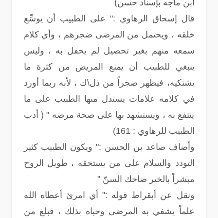
ابن ماجه بإسناد حسن)
قال إسحاق الرهاوي :" على الطبيب أن يوسِّع
خلقه ، ويحتمل من المرضى ضجرهم ، وأي كلام
سمعه منهم بغير تحصيل لم يحفل به ، وليس
ينبغي للطبيب أن يمنع المريض من كثرة ما
يشتكيه، فيظهر ضجراً من ذل\ك ، لأنه ربما أورد
في كلامه علامات يستدل منها الطبيب على ما
ينتفع به ، ويستشهد بها على صحة مرضه " ( أدب
الطبيب للرهاوي : 161)
وأضاف صاعد بن الحسن :" ويكون الطبيب كثير
التودد والسلام على من يستحقه ، طويل الروح
مبشراً بالخير ضاحك السنّ "
ونقل عن أبقراط قوله :" أي امرئ أعطاه الله
علماً يشفي به المرضى وحباه بذلك ، فبلغ من