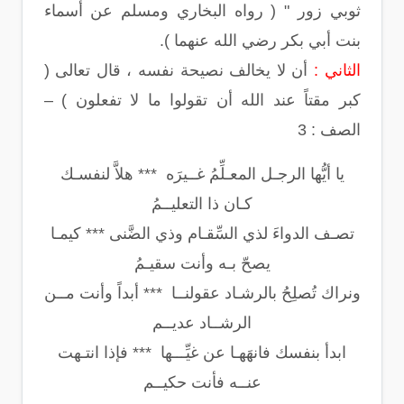
ثوبي زور " ( رواه البخاري ومسلم عن أسماء
بنت أبي بكر رضي الله عنهما ).
الثاني :
أن لا يخالف نصيحة نفسه ، قال تعالى (
كبر مقتاً عند الله أن تقولوا ما لا تفعلون ) –
الصف : 3
يا أيُّها الرجـل المعـلِّمُ غــيرَه *** هلاَّ لنفسـك
كـان ذا التعليــمُ
تصـف الدواءَ لذي السِّقـام وذي الضَّنى *** كيمـا
يصحّ بـه وأنت سقيـمُ
ونراك تُصلِحُ بالرشـاد عقولنــا *** أبداً وأنت مــن
الرشــاد عديــم
ابدأ بنفسك فانهَهـا عن غيِّـــها *** فإذا انتـهت
عنــه فأنت حكيــم