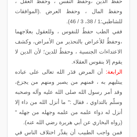
حفظ الدين ،وحفظ النفس ، وحفظ العقل ،
وحفظ المال ، وحفظ العرض .(الموافقات
للشاطبي:1 / 38، 3 / 46).
ففي الطب حفظٌ للنفوس ، وللعقول بعلاجهما
،وحفظٌ للأعراض بالتحذير من الأمراض، وكشف
الاعتداءات الجنسية ، وحفظٌ للدين؛ لأن الدين لا
يقوم إلا بنفوس العقلاء.
الرابعة:
أن المرض قدَر الله تعالى على عباده
يبتليهم به ، فمنهم من يصبر ومنهم من يجزع،
وقد أمر رسول الله صلى الله عليه وآله وصحبه
وسلّم بالتداوي ، فقال :" ما أنزل الله من داء إلا
أنزل له دواء علمه من علمه وجهله من جهله "
(رواه البخاري عن أبي هريرة رضي الله عنه).
فمن واجب الطبيب أن يقدِّر اختلاف الناس في