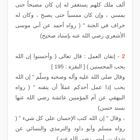
ألف ملك كلهم يستغفر له إن كان مصبحاً حتى
يمسي ، وإن كان ممسياً حتى يصبح ، وكان له
خراف في الجنة " ( رواه أحمد عن أبي موسى
الأشعري رضي الله عنه بإسناد صحيح)
2 -
إتقان العمل : قال تعالى ( وأحسنوا إن الله
يحب المحسنين ) [ البقرة : 195 ]
وقال صلى الله عليه وآله وصحبه وسلّم " إن الله
يحب إذا عمل أحدكم عملاً أن يتقنه " ( رواه
البيهقي عن أم المؤمنين عائشة رضي الله عنها
بسند حسن)
، وقال " إن الله كتب الإحسان على كل شيء " (
رواه مسلم وأبو داود والترمذي والنسائي عن
شداد بن أوس رضي الله عنه )