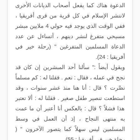
الدعوة هناك كما يفعل أصحاب الديانات الأخرى
لانتشر الإسلام في كل قرية من قرى أفريقيا ،
ففي الوقت الذي يوجد فيه حولي 4 ملايين مبشر
مسيحي متفرغ لنشر دينهم ، أتساءل عن عدد
الدعاة المسلمين المتفرغين " (رحلة خير في
أفريقيا : 24).
ويقول أيضاً :" سألنا أحد المبشرين إن كان قد
نجح في عمله ، فقال : نعم . فقلنا له : كم مسلماً
نصَّرت ؟ قال : أنا هنا منذ عشر سنوات ، وقد
استطعت تنصير طفل صغير . فقلنا له : ألا تعتبر
هذا فشلاً ؟ قال : بالعكس أنا أعتبر أن ما عمت
به منتهى النجاح ، إذ أن العمل في وسط
المسلمين ليس سهلاً كما يتصور الآخرون " (
رحلة خير في أفريقيا : 55).