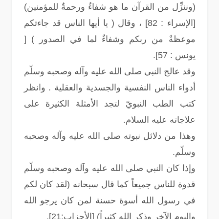
(وننزِّل من القرآن ما هو شفاءٌ ورحمةٌ للمؤمنين)
[الإسراء : 82] ، وقال ( يا أيها الناس قد جاءتكم
موعظةٌ من ربكم وشفاءٌ لما في الصدور ) [
يونس : 57].
وقد عالج النبي صلى الله عليه وآله وصحبه وسلّم
أدواء الناس النفسية والجسدية والعقلية . وانظر
كتب الطب النبويّ لتجد الأمثلة الكثيرة على
علاجاته عليه السلام.
وهذا من دلائل نبوته صلى الله عليه وآله وصحبه
وسلّم.
وإذا كان النبي صلى الله عليه وآله وصحبه وسلّم
قدوة للناس جميعاً كما قال سبحانه (لقد كان لكم
في رسول الله أسوة حسنة لمن كان يرجو الله
واليوم الآخر وذكر الله كثيراً) [الأحزاب:21].