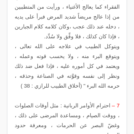
الفقراء كما يعالج الأغنياء ، ورأيت من المتطببين
من إذا عالج مريضاً شديد المرض فبرأ على يديه
، دخله عند ذلك عجب ،وكان كلامه كلام الجبارين
، فإذا كان كذلك ، فلا وفِّق ولا سُدِّد.
ويتوكل الطبيب في علاجه على الله تعالى ،
ويتوقع البرء منه ، ولا يحسب قوته وعمله ،
ويعتمد في كل أموره عليه ، فإذا فعل ضد ذلك
ونظر إلى نفسه وقوَّته في الصناعة وحذقه ،
حرمه الله البرء " (أخلاق الطبيب للرازي : 38 )
7 –
احترام الأوامر الربانية : مثل أوقات الصلوات
، ووقت الصيام ، ومساعدة المرضى على ذلك ،
وغضّ البصر عن الحرمات ، ومعرفة حدود