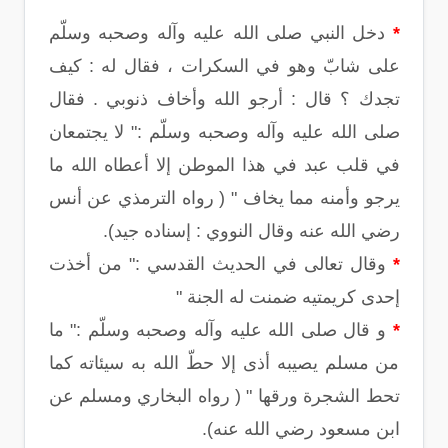
*
دخل النبي صلى الله عليه وآله وصحبه وسلّم
على شابّ وهو في السكرات ، فقال له : كيف
تجدك ؟ قال : أرجو الله وأخاف ذنوبي . فقال
صلى الله عليه وآله وصحبه وسلّم :" لا يجتمعان
في قلب عبد في هذا الموطن إلا أعطاه الله ما
يرجو وأمنه مما يخاف " ( رواه الترمذي عن أنس
رضي الله عنه وقال النووي : إسناده جيد).
*
وقال تعالى في الحديث القدسي :" من أخذت
إحدى كريمتيه ضمنت له الجنة "
*
و قال صلى الله عليه وآله وصحبه وسلّم :" ما
من مسلم يصيبه أذى إلا حطّ الله به سيئاته كما
تحط الشجرة ورقها " ( رواه البخاري ومسلم عن
ابن مسعود رضي الله عنه).