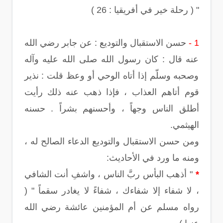
" ( رحلة خير في أفريقيا : 26 )
1 -
حسن الاستقبال والتوديع : عن جابر رضي الله
عنه قال : كان رسول الله صلى الله عليه وآله
وصحبه وسلّم إذا أتاه الوحي أو وعظ قلت : نذير
قوم أتاهم العذاب ، فإذا ذهب عنه ذلك رأيت
أطلق الناس وجهاً ، وأحسنهم بشراً . حسنه
الهيثمي.
ومن حسن الاستقبال والتوديع الدعاء الصالح له ،
ومنه ما ورد في الأحاديث:
*
" أذهب البأس ربَّ الناس ، واشفِ أنت الشافي
، لا شفاء إلا شفاءك ، شفاءً لا يغادر سقماً " (
رواه مسلم عن أم المؤمنين عائشة رضي الله