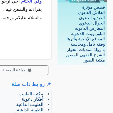
وفي الختام
أخي أرجو م
قصص مؤثرة
بقراءته والتمعن فيه .
الفلاش الدعوي
والسلام عليكم ورحمة ال
الفيديو الدعوي
الجوال الدعوي
المعارض الدعوية
الباوربوينت الدعوية
المواقع الإباحية وأثرها
وقفة تأمل ومحاسبة
يا روادَ منتديات الحوار
الشرح الفقهي المصور
مكتبة الصور
🖨️ طباعة الصفحة
📌 روابط ذات صلة
مكتبة الطبيب
أفكار دعوية
الطبيب الداعية
الطبيبة الداعية