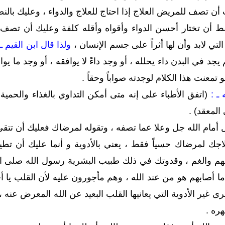
ن تصف للمريض العلاج إذا احتاج للعلاج والدواء ، وعليك بالن
أن تختار أحسن الدواء وأقواه وأقله كلفة وعليك أن تصف ل
التي لابد وأن لها أثراً على جسم الإنسان ،
ولذا قال ابن القيم ـ 
لم يجد في البدن داء يحلله ، أو وجد داءً لا يوافقه ، أو وجد م
 تمعنت هذا الكلام لوجدته صواباً وحقاً .
ـ :
(اتفق الأطباء على إنه متى أمكن التداوي بالغذاء والحمية 
المعقد) .
أمام الله جل وعلا عما تصفه ، وتقوله لمرضاك فعليك أن تتقي
اجك لمرضاك حسياً فقط ، يعني بالأدوية و أنما عليك أن تط
الهم والغم ، وقدوتك في ذلك طبيب البشرية رسول الله صلى ا
 أصابهم هو من عند الله ، وهم مأجورون عليه لأن القلب يا أخ
رى غير الأدوية التي يعانيها القلب البعيد عن الله المعرض عن
هره .