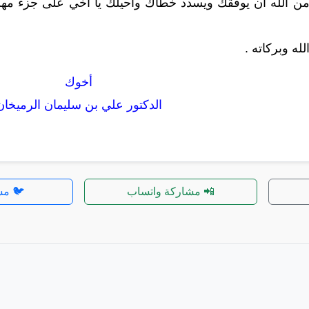
ن الله أن يوفقك ويسدد خطاك وأحيلك يا أخي على جزء مهم 
له وبركاته .
أخوك
الدكتور علي بن سليمان الرميخان
📲 مشاركة واتساب
🐦 مش