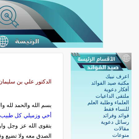
اعرف نبيك
الدكتور علي بن سليمان
مكتبة صيد الفوائد
أفكار دعوية
ملتقى الداعيات
العلماء وطلبة العلم
بسم الله والحمد لله وا
للنساء فقط
أخي وزميلي كل طبيب م
فوائد وفرائد
رسائل دعوية
بتقوى الله عز وجل وا
مقالات
منوعات
الصدق معه ولا تضيع وق