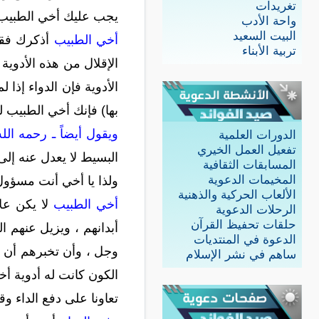
تغريدات
يجب عليك أخي الطبيب أ
واحة الأدب
البيت السعيد
أخي الطبيب
أذكرك فقط 
تربية الأبناء
الإقلال من هذه الأدوية 
الأدوية فإن الدواء إذا 
بها) فإنك أخي الطبيب لو
ويقول أيضاً ـ رحمه الله 
الدورات العلمية
تفعيل العمل الخيري
البسيط لا يعدل عنه إلى 
المسابقات الثقافية
المخيمات الدعوية
ولذا يا أخي أنت مسؤول 
الألعاب الحركية والذهنية
أخي الطبيب
لا يكن عل
الرحلات الدعوية
حلقات تحفيظ القرآن
أبدانهم ، ويزيل عنهم 
الدعوة في المنتديات
وجل ، وأن تخبرهم أن ما
ساهم في نشر الإسلام
الكون كانت له أدوية أخ
تعاونا على دفع الداء وق