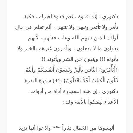
دكتوري : إنك قدوة ، نعم قدوة لغيرك ، فكيف
تأمر ولا تأتمر وتنهى ولا تنتهي ، ألم تعلم عن حال
أولئك الذين ذمهم الله وعاب فعلهم ، لأنهم
يقولون ما لا يفعلون ، ويأمرون غيرهم بالخير ولا
يأتونه !!! وينهون عن الشر ويأتونه !!!
{أَتَأْمُرُونَ النَّاسَ بِالْبِرِّ وَتَنسَوْنَ أَنفُسَكُمْ وَأَنتُمْ
تَتْلُونَ الْكِتَابَ أَفَلاَ تَعْقِلُونَ} (44) سورة البقرة
دكتوري : إن هذه السجارة أداة من أدوات
الأعداء ليفتكوا بالأمة وقد :
ألبسوها من الجَمَال دثاراً *** وادّعوا أنها تزيد