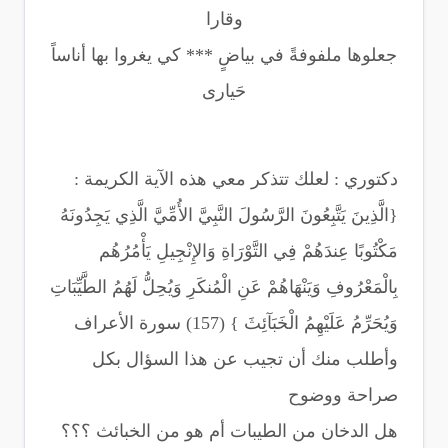
وقارا
جعلوها ملفوفةً في بياضٍ *** كي يغروا بها أناساً
حَيارى
دكتوري : لعلك تتذكر معي هذه الآية الكريمة :
{الَّذِينَ يَتَّبِعُونَ الرَّسُولَ النَّبِيَّ الأُمِّيَّ الَّذِي يَجِدُونَهُ
مَكْتُوبًا عِندَهُمْ فِي التَّوْرَاةِ وَالإِنْجِيلِ يَأْمُرُهُم
بِالْمَعْرُوفِ وَيَنْهَاهُمْ عَنِ الْمُنكَرِ وَيُحِلُّ لَهُمُ الطَّيِّبَاتِ
وَيُحَرِّمُ عَلَيْهِمُ الْخَبَآئِثَ } (157) سورة الأعراف
وأطلب منك أن تجيب عن هذا السؤال بكل
صراحة ووضوح
هل الدخان من الطيبات أم هو من الخبائث ؟؟؟