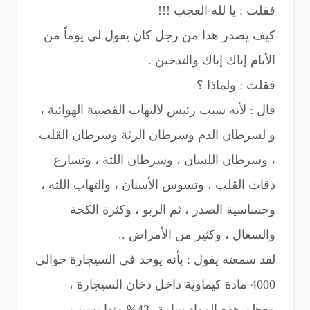
فقلت : يا لله العجب !!!
كيف يصدر هذا من رجل كان يقول لي يوماً من
الأيام إياك إياك والتدخين .
فقلت : ولماذا ؟
قال : لأنه سبب رئيس لالتهاب القصبية الهوائية ،
و لسرطان الدم وسرطان الرئة وسرطان القلب
، وسرطان اللسان ، وسرطان اللثة ، وتسارع
دقات القلب ، وتسوس الأسنان ، والتهاب اللثة ،
وحساسية الصدر ، ثم الربو ، وكثرة الكحة
والسعال ، وكثير من الأمراض ..
لقد سمعته يقول : بأنه يوجد في السيجارة حوالي
4000 مادة كيماوية داخل دخان السيجارة ،
معظم هذه المواد سامة، 43% منها يسبب