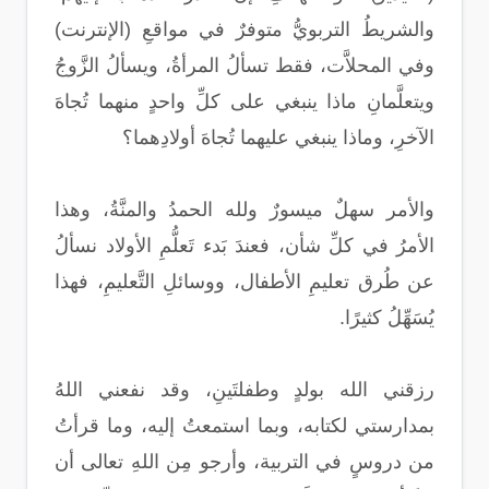
والشريطُ التربويُّ متوفرٌ في مواقعِ (الإنترنت)
وفي المحلاَّت، فقط تسألُ المرأةُ، ويسألُ الزَّوجُ
ويتعلَّمانِ ماذا ينبغي على كلِّ واحدٍ منهما تُجاهَ
الآخرِ، وماذا ينبغي عليهما تُجاهَ أولادِهما؟
والأمر سهلٌ ميسورٌ ولله الحمدُ والمنَّةُ، وهذا
الأمرُ في كلِّ شأن، فعندَ بَدء تَعلُّمِ الأولاد نسألُ
عن طُرق تعليمِ الأطفال، ووسائلِ التَّعليمِ، فهذا
يُسَهِّلُ كثيرًا.
رزقني الله بولدٍ وطفلتَينِ، وقد نفعني اللهُ
بمدارستي لكتابه، وبما استمعتُ إليه، وما قرأتُ
من دروسٍ في التربية، وأرجو مِن اللهِ تعالى أن