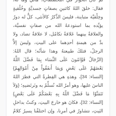
فقال: خلقَ اللهُ كائنينِ بصفاتٍ جسديَّةٍ وخُلُقيةٍ
وخِلْقيَّة متباينة، فليسَ الذَّكرُ كالأنثى، كلٌّ له دورٌ
يؤيِّده بما استودعهُ الله من صفاتٍ نفسيَّة،
والعلاقةُ بينهما عَلاقةُ تكامُل، لا علاقةُ تضاد، ولا
بدَّ من هيمنةِ أحدِهما على البيتِ، وليسَ إلاَّ
الرجلُ، فتلكَ طبيعتهُ وهذا شأنُه؛ قال اللهُ:
{الرِّجَالُ قَوَّامُونَ عَلَى النِّسَاء بِمَا فَضَّلَ اللَّهُ
بَعْضَهُمْ عَلَى بَعْضٍ وَبِمَا أَنفَقُواْ مِنْ أَمْوَالِهِمْ}
[النساء: 34]، وهذهِ هي الفِطرةُ التي فطرَ اللهُ
الناسَ عليها، وهو أمرُ الله نُسلِّمُ به ونَرتَضيهِ؛ {وَلاَ
تَتَمَنَّوْا مَا فَضَّلَ اللّهُ بِهِ بَعْضَكُمْ عَلَى بَعْضٍ}
[النساء: 32]، فكانَ هو خارجَ البيتِ، وكنتُ بداخلِ
البَيتِ، نتشاورُ في أمرِنا، وإن اختلفْنا يسيرُ كلامُ