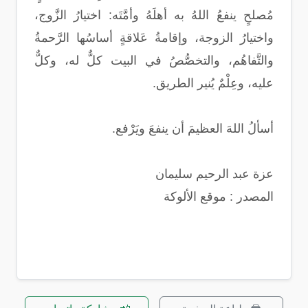
مُصلحٍ ينفعُ اللهُ به أهلَهُ وأمَّتَه: اختيارُ الزَّوج،
واختيارُ الزوجة، وإقامةُ عَلاقةٍ أساسُها الرَّحمةُ
والتَّفاهُم، والتخصُّصُ في البيت كلٌّ له، وكلٌّ
عليه، وعِلْمٌ يُنير الطريق.
أسألُ اللهَ العظيمَ أن ينفعَ ويَرْفع.
عزة عبد الرحيم سليمان
المصدر : موقع الألوكة