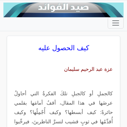
كيف الحصول عليه
عزة عبد الرحيم سليمان
كالجملِ أو كالجبلِ تلكَ الفكرةُ التي أحاولُ
عرضَها في هذا المقال، أقفُ أمامَها بقلمي
حائرةً: كيف أبسطها؟ وكيف أُجْمِلُها؟ وكيف
أُقدِّمُها في ثوبٍ قشيب لتسرَّ الناظرينَ، فيرحِّبوا