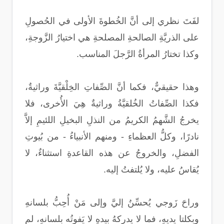
لفَتَ نظري إلى أنَّ الخُطوةَ الأولى في الحُصولِ
على الذريَّةِ الصالحةِ المصلحةِ هي اختيارُ الزَّوجةِ،
وكذا تختارُ المرأةُ الرَّجلَ المناسب.
وهذا حقيقيٌّ، فكما أنَّ الصِّفاتِ الخِلْقيَّةَ وراثيةٌ،
فكذا الصِّفاتُ الخُلقيَّةُ وراثيةٌ هِيَ الأُخرى، فلا
يخرجُ الشَّهمُ الكريمُ من النذلِ البخيلِ اللئيمِ إلاَّ
نادرًا، وكلُّ العظماءِ - ومنهم الأنبياءُ - من بُيوتِ
الفضلِ، والخروجُ عن هذه القاعدةِ استثناءٌ، لا
يُقاسُ عليه، ولا يُلتفتُ إليه.
وراحَ زَوجي يُحسِّنُ إليَّ وإلى مَنْ أُحِبُّ بلسانهِ
وبكلتا يديهِ، فما لا يدركهُ بيدهِ لا يَفوتُه بلسانهِ، لم