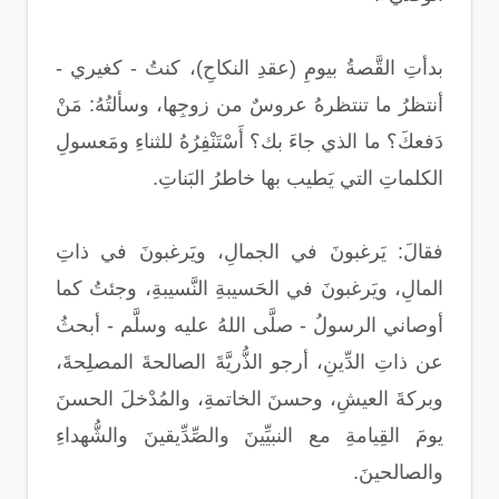
بدأتِ القَّصةُ بيومِ (عقدِ النكاحِ)، كنتُ - كغيري -
أنتظرُ ما تنتظرهُ عروسٌ من زوجِها، وسألتُهُ: مَنْ
دَفعكَ؟ ما الذي جاءَ بك؟ أَسْتَنْفِرُهُ للثناءِ ومَعسولِ
الكلماتِ التي يَطيب بها خاطرُ البَناتِ.
فقالَ: يَرغبونَ في الجمالِ، ويَرغبونَ في ذاتِ
المالِ، ويَرغبونَ في الحَسيبةِ النَّسيبةِ، وجئتُ كما
أوصاني الرسولُ - صلَّى اللهُ عليه وسلَّم - أبحثُ
عن ذاتِ الدِّينِ، أرجو الذُّريَّةَ الصالحةَ المصلِحةَ،
وبركةَ العيشِ، وحسنَ الخاتمةِ، والمُدْخلَ الحسنَ
يومَ القِيامةِ مع النبيِّينَ والصِّدِّيقينَ والشُّهداءِ
والصالحينَ.