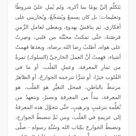
يَتَكلَّم إليَّ يومًا بما أكره، ولم يُملِ عليّ شروطًا
وتعليمات؛ بل كان يسمعُ ويُشجِّعُ، ويُجاريني على
أفكاري، ثم يناقشُ بهدوءٍ، ويعطي لعاملِ الزَّمنِ
فرصَتهُ، حتَّى تمكنتْ محبَّتُه من قلبي، وصِرتُ
على هواه، أطلبُ رِضا الله برضاه، وبعدَها فهمتُ
أشياء، فهمتُ أنَّ العملَ الخارجيَّ (السلوك) ثمرةٌ
من ثمارِ المعرفة، وعملِ القلْب، أو ما في
القُلوب خيرًا، أو شرًّا تترجمه الجوارحُ، أو الظاهرُ
مرتبطٌ بالباطنِ، فمحل التغيُّرِ هو القلْب، هو
المعرفة، نبدأُ من المعرفةِ ونصبرُ، ونتعهدُ من
نُعَلِّمه بترغيبٍ وترهيبٍ، حتَّى تتحوَّلَ هذه المعرفةُ
إلى عزيمةٍ في القلْب، ومن ثَمَّ تنضبطُ الجوارح،
ونضبطُ الجوارحَ بكِتاب الله وسُنَّةِ رسولهِ - صلَّى