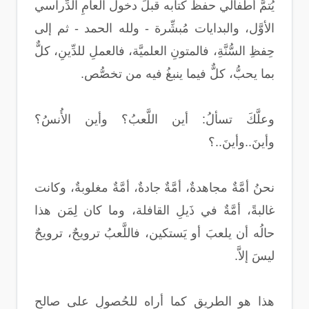
يُتمَّ أطفالي حفظَ كتابه قبلَ دخول العامِ الدِّراسي
الأوَّل، والبدايات مُبشِّرة - ولله الحمد - ثم إلى
حِفظِ السُّنَّةِ، فالمتونِ العلميَّة، فالعملِ للدِّينِ، كلٌّ
بما يحبُّ، كلٌّ فيما ينبغُ فيه من تخصُّص.
وعلَّكَ تسألُ: أين اللَّعبُ؟ وأين الأُنسُ؟
وأينَ..وأينَ..؟
نحنُ أمَّةٌ مجاهدةٌ، أمَّةٌ جادةٌ، أمَّةٌ مغلوبةٌ، وكانت
غالبةً، أمَّةٌ في ذَيلِ القافلة، وما كان لِمَن هذا
حالُه أن يلعبَ أو يَستكين، فاللَّعبُ ترويحٌ، ترويحٌ
ليسَ إلاَّ.
هذا هو الطريق كما أراه للحُصولِ على صالحٍ