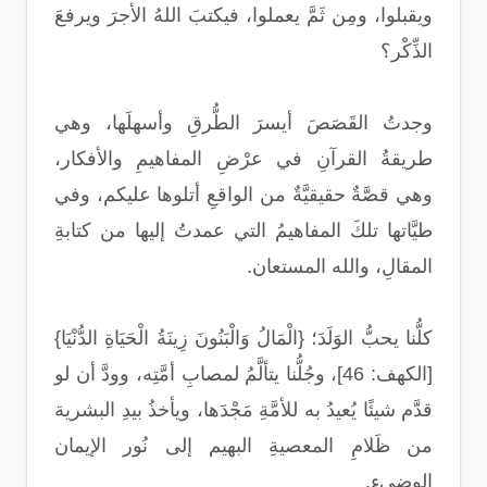
ويقبلوا، ومِن ثَمَّ يعملوا، فيكتبَ اللهُ الأجرَ ويرفعَ
الذِّكْر؟
وجدتُ القَصَصَ أيسرَ الطُّرقِ وأسهلَها، وهي
طريقةُ القرآنِ في عرْضِ المفاهيمِ والأفكار،
وهي قصَّةٌ حقيقيَّةٌ من الواقعِ أتلوها عليكم، وفي
طيَّاتها تلكَ المفاهيمُ التي عمدتُ إليها من كتابةِ
المقالِ، والله المستعان.
كلُّنا يحبُّ الوَلَدَ؛ {الْمَالُ وَالْبَنُونَ زِينَةُ الْحَيَاةِ الدُّنْيَا}
[الكهف: 46]، وجُلُّنا يتألَّمُ لمصابِ أمَّتِه، وودَّ أن لو
قدَّم شيئًا يُعيدُ به للأمَّةِ مَجْدَها، ويأخذُ بيدِ البشرية
من ظَلامِ المعصيةِ البهيم إلى نُور الإيمان
الوضيء.