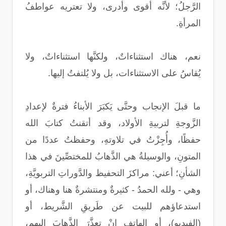
الرَّجلُ؛ لأنَّه أقوى وأدرى، ولا تعتريه عواطفُ
المرأةِ.
نعم، هناك استثناءاتٌ، ولكنَّها استثناءاتٌ، ولا
يُقاسُ على الاستثناءات، بل ولا يُلتفتُ إليها.
ما قبلَ الإنجاب وحتَّى يَكبَرَ الأبناءُ فترةٌ لإعدادِ
الزَّوجةِ لتربيةِ الأولاد، وقد أتقنتُ كتابَ الله
حفظًا، وأُجِزْتُ في تلاوتهِ، وحفظتُ عددًا من
المتونِ، والوسيلةُ هي الذَّهابُ للمختصِّينَ في هذا
الشأنِ؛ أعني: مراكزَ التحفيظ والدَّوراتِ التربويَّةِ،
وهي - ولله الحمدُ - كثيرةٌ ومنتشرةٌ هنا وهناك، أو
استدعاؤهم للبيت عن طَريقِ الشَّريط، أو
(الفيديو)، أو الهاتفِ إنْ تعذَّرَ الذَّهابَ إليهم،