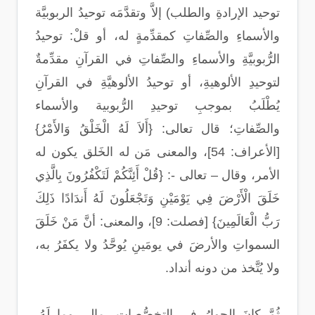
توحيد الإرادةِ والطلب) إلاَّ وتقدَّمَه توحيدُ الربوبيَّة
والأسماءِ والصِّفاتِ كمقدِّمةٍ له، أو قلْ: توحيدُ
الرُّبوبيَّةِ والأسماءِ والصِّفاتِ في القرآنِ مقدِّمةٌ
لتوحيدِ الألوهيةِ، أو توحيدُ الألوهيَّةِ في القرآنِ
يُطْلَبُ بموجبِ توحيدِ الرُّبوبية والأسماء
والصِّفاتِ؛ قال تعالى: {أَلاَ لَهُ الْخَلْقُ وَالأَمْرُ}
[الأعراف: 54]، والمعنى مَن له الخَلق يكون له
الأمر، وقال – تعالى -: {قُلْ أَئِنَّكُمْ لَتَكْفُرُونَ بِالَّذِي
خَلَقَ الْأَرْضَ فِي يَوْمَيْنِ وَتَجْعَلُونَ لَهُ أَندَادًا ذَلِكَ
رَبُّ الْعَالَمِينَ} [فصلت: 9]، والمعنى: أنَّ مَنْ خَلَقَ
السمواتِ والأرضَ في يومَينِ يُوحَّدُ ولا يكفَرُ به،
ولا يُتَّخذ من دونه أنداد.
ثُمَّ كانَ الحوارُ في التخصُّصاتِ، مالي وما لَهُ،