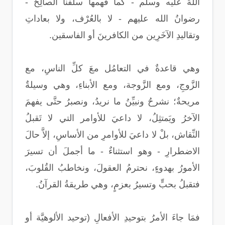
اللهُ عليه وسلَّم - كما فهمها سلفُنا الصالِحُ -
رضوانُ الله عليهم - لا بالعُرْف، ولا بعاداتِ
وتقاليدِ الآخَرِين من الكافرينَ أو الفاسقين.
وهي قاعدةٌ في التعامُل معَ كلِّ الناسِ، مع
الزَّوجِ، ومع الزَّوجة، ومع الأبناءِ، وهي وسيلةٌ
مريحةٌ؛ نشرحُ ونبيِّنُ ما نريدُ، ونصبرُ حتَّى يفهمَ
الآخرُ ويَمتثِلُ، لا داعيَ للأوامر التي لا تَقبلُ
النِّقاش، بلْ لا داعيَ للأوامرِ من الأساسِ، إلاَّ حالَ
الاضطرارِ - وهو استثناءٌ - ما أجملَ أن تسيرَ
الأمورُ بهدوءٍ، نحترمُ العقولَ، ونخاطبُ القُلوبَ،
فتقبلُ بحبٍّ وتسيرُ بعزمٍ، وهي طريقةُ القرآنُ.
فمَا جاءَ الأمرُ بتوحيدِ الأفعالِ (توحيد الألوهيَّة أو