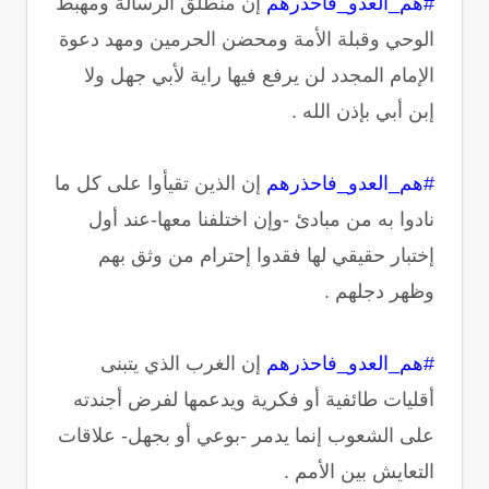
#هم_العدو_فاحذرهم
إن منطلق الرسالة ومهبط
الوحي وقبلة الأمة ومحضن الحرمين ومهد دعوة
الإمام المجدد لن يرفع فيها راية لأبي جهل ولا
إبن أبي بإذن الله .
#هم_العدو_فاحذرهم
إن الذين تقيأوا على كل ما
نادوا به من مبادئ -وإن اختلفنا معها-عند أول
إختبار حقيقي لها فقدوا إحترام من وثق بهم
وظهر دجلهم .
#هم_العدو_فاحذرهم
إن الغرب الذي يتبنى
أقليات طائفية أو فكرية ويدعمها لفرض أجندته
على الشعوب إنما يدمر -بوعي أو بجهل- علاقات
التعايش بين الأمم .