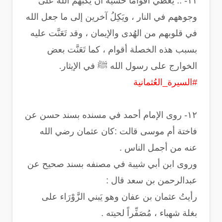
‏١١- .. يُعطي أقواماً خشية أن يُكبهم الله على
وجوههم في النار ، ويَكِلُ آخرين إلى ما جعل الله
في قلوبهم من الهُدى والإيمان ، وقد تَعَنَّت عليه
بسبب هذه الخصلة أقوام ، كما تَعَنَّت بعض
الخوارج على رسول الله ﷺ في الإيثار.
#السيرة_العُثمانية
‏١٢- روى الإمام أحمد في مسنده بسند حسن عن
فاختة أم موسى قالت :‏كان عثمان رضي الله
عنه من أجمل الناس .
وروى ابن أبي شيبة في مصنفه بسند صحيح عن
عبدالرحمن بن سعد قال :
‏رأيتُ عثمان بن عفان وهو يَبني الزَّوْرَاء على
بغلة شهباء ، مُصَفِّراً لحيته .