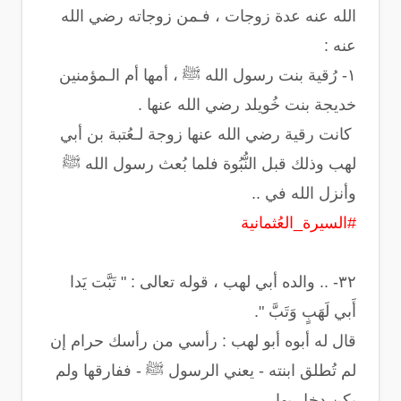
الله عنه عدة زوجات ، فـمن زوجاته رضي الله
عنه :
‏١- رُقية بنت رسول الله ﷺ ، أمها أم الـمؤمنين
خديجة بنت خُويلد رضي الله عنها .
‏ كانت رقية رضي الله عنها زوجة لـعُتبة بن أبي
لهب وذلك قبل النُّبُوة فلما بُعث رسول الله ﷺ
وأنزل الله في ..
#السيرة_العُثمانية
‏٣٢- .. والده أبي لهب ، قوله تعالى : ‏" تَبَّت يَدا
أَبي لَهَبٍ وَتَبَّ ".
‏قال له أبوه أبو لهب : رأسي من رأسك حرام إن
لم تُطلق ابنته - يعني الرسول ﷺ - ففارقها ولم
يكن دخل بها .