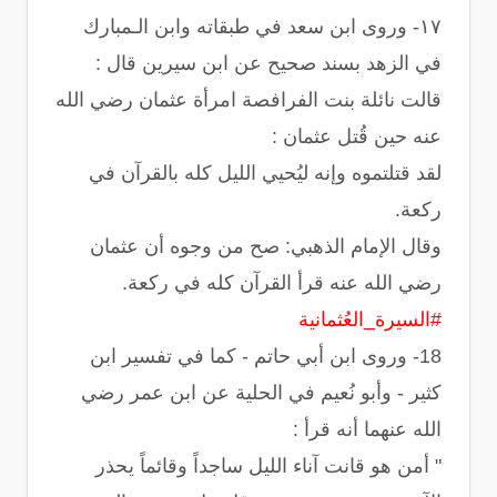
‏١٧- وروى ابن سعد في طبقاته وابن الـمبارك
في الزهد بسند صحيح عن ابن سيرين قال :
‏قالت نائلة بنت الفرافصة امرأة عثمان رضي الله
عنه حين قُتل عثمان :
‏لقد قتلتموه وإنه ليُحيي الليل كله بالقرآن في
ركعة.
وقال الإمام الذهبي: ‏صح من وجوه أن عثمان
رضي الله عنه قرأ القرآن كله في ركعة.
#السيرة_العُثمانية
18- وروى ابن أبي حاتم - كما في تفسير ابن
كثير - وأبو نُعيم في الحلية عن ابن عمر رضي
الله عنهما أنه قرأ :
‏" أمن هو قانت آناء الليل ساجداً وقائماً يحذر