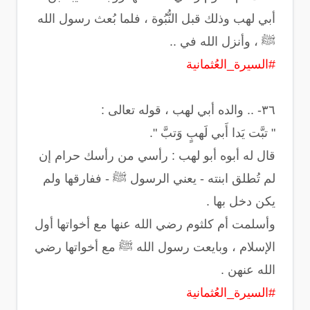
أبي لهب وذلك قبل النُّبُوة ، فلما بُعث رسول الله
ﷺ ، وأنزل الله في ..
#السيرة_العُثمانية
‏" تبَّت يَدا أَبي لَهبٍ وَتبَّ ".
‏قال له أبوه أبو لهب : رأسي من رأسك حرام إن
لم تُطلق ابنته - يعني الرسول ﷺ - ففارقها ولم
يكن دخل بها .
وأسلمت أم كلثوم رضي الله عنها مع أخواتها أول
الإسلام ، وبايعت رسول الله ﷺ مع أخواتها رضي
الله عنهن .
#السيرة_العُثمانية