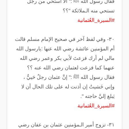
‏فقال رسول الله ﷺ :‏" ألا استحي من رجُل
تستحي منه الـملائكة "؟؟
#السيرة_العُثمانية
‏٣٠- وفي لفظ آخر في صحيح الإمام مسلم قالت
أم المؤمنين عائشة رضي الله عنها :‏يارسول الله
مالي لم أرك فزعتَ لأبي بكر وعمر رضي الله
عنهما كما فزعت لعثمان رضي الله عنه ؟؟
‏فقال رسول الله ﷺ :‏" إنَّ عثمان رجلٌ حَييٌّ ،
وإني خَشيتُ إن أذنت له على تلك الحال أن لا
يَبلغ إليَّ حاجته ".
#السيرة_العُثمانية
‏٣١- تزوج أمير الـمؤمنين عثمان بن عفان رضي