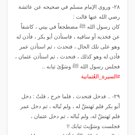
‏٢٨- وروى الإمام مسلم في صحيحه عن عائشة
رضي الله عنها قالت :
‏كان رسول الله ﷺ مضطجعاً في بيتي ، كاشفاً
عن فخذيه أو ساقيه ، فاستأذن أبو بكر ، فأذن له
وهو على تلك الحال ، فتحدث ، ثم استأذن عمر
فأذن له وهو كذلك ، فتحدث ، ثم استأذن عثمان ،
فجلس رسول الله ﷺ وسَوَّىٰ ثيابه ..
#السيرة_العُثمانية
‏٢٩- .. فدخل فتحدث ، فلما خرج ، قلتُ : دخل
أبو بكر فلم تَهتشَّ له ، ولم تُباله ، ثم دخل عمر
فلم تَهتشَّ له، ولم تُباله ، ثم دخل عثمان ،
فجلست وسَوَّيتَ ثيابك !!