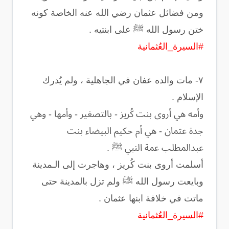
‏ومن فضائل عثمان رضي الله عنه الخاصة كونه
ختن رسول الله ﷺ على ابنتيه .
#السيرة_العُثمانية
‏٧- مات والده عفان في الجاهلية ، ولم يُدرك
الإسلام .
وأمه هي أروى بنت كُريز - بالتصغير - وأمها - وهي
جدة عثمان - هي أم حكيم البيضاء بنت
عبدالمطلب عمة النبي ﷺ .
أسلمت أروى بنت كُريز ، وهاجرت إلى الـمدينة
وبايعت رسول الله ﷺ ولم تزل بالمدينة حتى
ماتت في خلافة ابنها عثمان .
#السيرة_العُثمانية