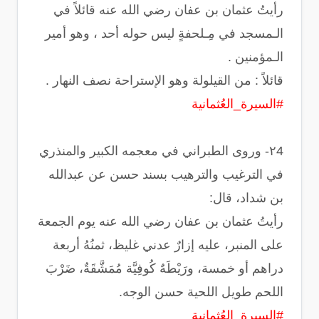
‏رأيتُ عثمان بن عفان رضي الله عنه قائلاً في
الـمسجد في مِـلحفةٍ ليس حوله أحد ، وهو أمير
الـمؤمنين .
‏قائلاً : من القيلولة وهو الإستراحة نصف النهار .
#السيرة_العُثمانية
‏٢4- وروى الطبراني في معجمه الكبير والمنذري
في الترغيب والترهيب بسند حسن عن عبدالله
بن شداد، قال:
رأيتُ عثمان بن عفان رضي الله عنه يوم الجمعة
على المنبر، عليه إزارٌ عدني غليظ، ثمنُهُ أربعة
دراهم أو خمسة، ورَيْطَهٌ كُوفِيَّة مُمَشَّقَةٌ، ضَرْبَ
اللحم طويل اللحية حسن الوجه.
#السيرة_العُثمانية