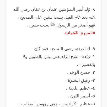
‏٨- وُلد أمير الـمؤمنين عثمان بن عفان رضي الله
عنه بعد عام الفيل بست سنين على الصحيح ،
فهو أصغر من الرسول ﷺ بست سنين .
#السيرة_العُثمانية
‏١- رَبْعَة - بفتح الراء يعني ليس بالطويل ولا
بالقصير - .