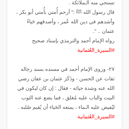
تستحي منه الـملائكة .
‏قال رسول الله ﷺ :‏" أرحم أُمتي بأُمتي أبو بكر ،
وأشدهم في دين الله عُمر ، وأصدقهم حَياءً
عثمان .. ".
‏رواه الإمام أحمد والترمذي بإسناد صحيح
#السيرة_العُثمانية
‏٢٧- وروى الإمام أحمد في مسنده بسند رجاله
ثقات عن الحسن - وذَكَرَ عثمان بن عفان رضي
الله عنه وشدة حيائه - فقال : إن كان ليكون في
البيت والباب عليه مُغلق ، فما يضع عنه الثوب
ليُفيض عليه الـماء ، يمنعه الحَياء أن يُقيم صُلبه .
#السيرة_العُثمانية