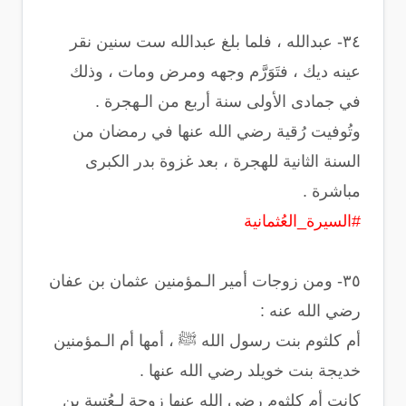
‏٣٤- عبدالله ، فلما بلغ عبدالله ست سنين نقر
عينه ديك ، فتَوَرَّم وجهه ومرض ومات ، وذلك
في جمادى الأولى سنة أربع من الـهجرة .
وتُوفيت رُقية رضي الله عنها في رمضان من
السنة الثانية للهجرة ، بعد غزوة بدر الكبرى
مباشرة .
#السيرة_العُثمانية
‏٣٥- ومن زوجات أمير الـمؤمنين عثمان بن عفان
رضي الله عنه :
أم كلثوم بنت رسول الله ﷺ ، أمها أم الـمؤمنين
خديجة بنت خويلد رضي الله عنها .
كانت أم كلثوم رضي الله عنها زوجة لـعُتيبة بن