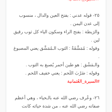
‏٢٥- قوله عدني : بفتح العين والدال ، منسوب
إلى عدن اليمن .
والرَيطة : بفتح الراء وسكون الياء كل ثوب رقيق
لين .
‏وقوله : مُمَشَّقَةٌ : الثوب الـمُمَشَّق يعني المصبوغ
.
والـمَشْق : هو طين أحمر يُصبغ به الثوب .
‏وقوله : ضَرْبَ اللَحم : يعني خفيف اللحم .
#السيرة_العُثمانية
‏٢٦- وعُرف رضي الله عنه بالـحياء ، وهي أعظم
صفاته رضي الله عنه ، من شدة حيائه كانت