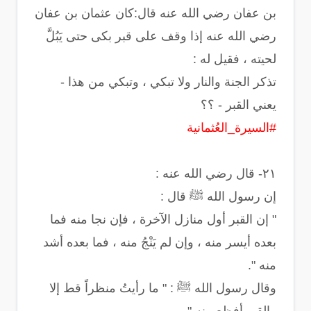
بن عفان رضي الله عنه قال:‏كان عثمان بن عفان
رضي الله عنه إذا وقف على قبر بكى حتى يَبُلَّ
لحيته ، فقيل له :
‏تذكر الجنة والنار ولا تبكي ، وتبكي من هذا -
يعني القبر - ؟؟
#السيرة_العُثمانية
‏إن رسول الله ﷺ قال :
‏" إن القبر أول منازل الآخرة ، فإن نجا منه فما
بعده أيسر منه ، وإن لم يَنْجُ منه ، فما بعده أشد
منه ".
‏وقال رسول الله ﷺ : ‏" ما رأيتُ منظراً قط إلا