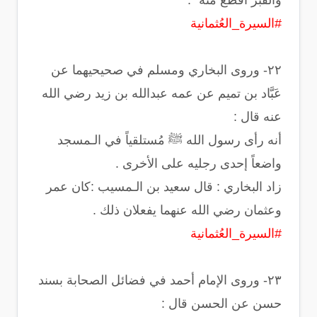
والقبر أفظع منه ".
#السيرة_العُثمانية
‏٢٢- وروى البخاري ومسلم في صحيحيهما عن
عَبَّاد بن تميم عن عمه عبدالله بن زيد رضي الله
عنه قال :
‏أنه رأى رسول الله ﷺ مُستلقياً في الـمسجد
واضعاً إحدى رجليه على الأخرى .
‏زاد البخاري : قال سعيد بن الـمسيب :‏كان عمر
وعثمان رضي الله عنهما يفعلان ذلك .
#السيرة_العُثمانية
‏٢٣- وروى الإمام أحمد في فضائل الصحابة بسند
حسن عن الحسن قال :