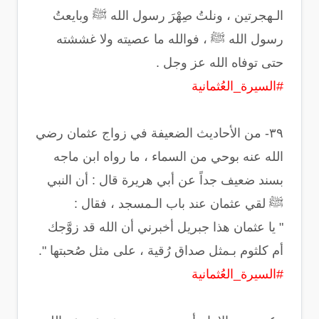
الـهجرتين ، ونلتُ صِهْرَ رسول الله ﷺ وبايعتُ
رسول الله ﷺ ، فوالله ما عصيته ولا غششته
حتى توفاه الله عز وجل .
#السيرة_العُثمانية
‏٣٩- من الأحاديث الضعيفة في زواج عثمان رضي
الله عنه بوحي من السماء ، ما رواه ابن ماجه
بسند ضعيف جداً عن أبي هريرة قال : ‏أن النبي
ﷺ لقي عثمان عند باب الـمسجد ، فقال :
‏" يا عثمان هذا جبريل أخبرني أن الله قد زوَّجك
أم كلثوم بـمثل صداق رُقية ، على مثل صُحبتها ".
#السيرة_العُثمانية