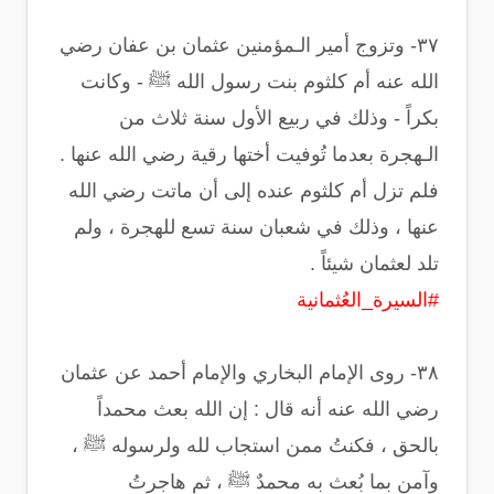
‏٣٧- وتزوج أمير الـمؤمنين عثمان بن عفان رضي
الله عنه أم كلثوم بنت رسول الله ﷺ - وكانت
بكراً - وذلك في ربيع الأول سنة ثلاث من
الـهجرة بعدما تُوفيت أختها رقية رضي الله عنها .
فلم تزل أم كلثوم عنده إلى أن ماتت رضي الله
عنها ، وذلك في شعبان سنة تسع للهجرة ، ولم
تلد لعثمان شيئاً .
#السيرة_العُثمانية
‏٣٨- روى الإمام البخاري والإمام أحمد عن عثمان
رضي الله عنه أنه قال : ‏إن الله بعث محمداً
بالحق ، فكنتُ ممن استجاب لله ولرسوله ﷺ ،
وآمن بما بُعث به محمدٌ ﷺ ، ثم هاجرتُ