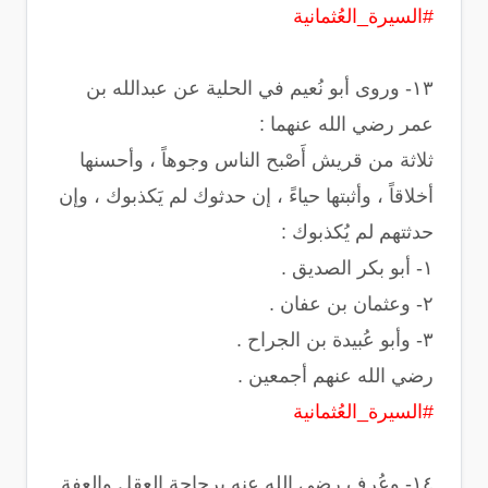
#السيرة_العُثمانية
‏١٣- وروى أبو نُعيم في الحلية عن عبدالله بن
عمر رضي الله عنهما :
‏ثلاثة من قريش أَصْبح الناس وجوهاً ، وأحسنها
أخلاقاً ، وأثبتها حياءً ، إن حدثوك لم يَكذبوك ، وإن
حدثتهم لم يُكذبوك :
‏رضي الله عنهم أجمعين .
#السيرة_العُثمانية
‏١٤- وعُرف رضي الله عنه برجاحة العقل والعفة