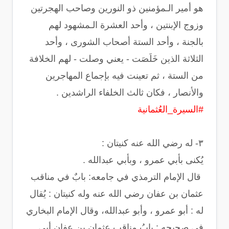
‏هو أمير الـمؤمنين ذو النورين وصاحب الهجرتين
وزوج الإبنتين ، وأحد العشرة الـمشهود لهم
بالجنة ، وأحد الستة أصحاب الشورى ، وأحد
الثلاثة الذين خَلَصَت - يعني وصلت - لهم الخلافة
من الستة ، ثم تعينت فيه بإجماع المهاجرين
والأنصار ، فكان ثالث الخلفاء الراشدين .
#السيرة_العُثمانية
‏يُكنى بأبي عمرو ، وبأبي عبدالله .
‏ قال الإمام الترمذي في جامعه: بابٌ في مناقب
عثمان بن عفان رضي الله عنه وله كنيتان : يُقال
له : أبو عمرو ، وأبو عبدالله، وقال الإمام البخاري
في صحيحه : بابُ مناقب عثمان بن عفان أبي