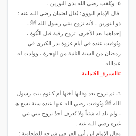
‏ قال الإمام النووي: يُقال لعثمان رضي الله عنه :
ذو النورين ، لأنه تزوج بنتي رسول الله ﷺ ،
إحداهما بعد الأخرى، تزوج رقية قبل النُّبُوة ،
وتُوفيت عنده في أيام غزوة بدر الكبرى في
رمضان من السنة الثانية من الهجرة ، وولدت له
عبدالله .
#السيرة_العُثمانية
‏٦- ثم تزوج بعد وفاتها أختها أم كلثوم بنت رسول
الله ﷺ وتُوفيت رضي الله عنها عنده سنة تسع ﮪ
، ولم تلد له شئياً ولا يُعرف أحدٌ تزوج بنتي نَبي
غيره رضي الله عنه .
وقال الإمام ابن أبي العز في شرحه للطحاوية :