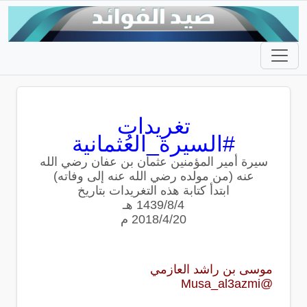
تغريدات
#السيرة_العُثمانية
سيرة أمير المؤمنين عثمان بن عفان رضي الله
عنه (من مولده رضي الله عنه إلى وفاته)
ابتدأ كتابة هذه التغريدات بتاريخ
1439/8/4 هـ
2018/4/20 م
موسى بن راشد العازمي
‏@Musa_al3azmi