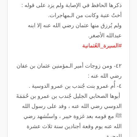
ذكرها الحافظ في الإصابة ولم يزد على قوله :
أختُ عتبة وكانت من الـمهاجرات.
‏ولم يُرزق منها عثمان رضي الله عنه إلا ابنه
عبدالله الأصغر.
#السيرة_العُثمانية
‏٤٢- ومن زوجات أمير الـمؤمنين عثمان بن عفان
رضي الله عنه :
‏ أبوها الصحابي الجليل جُندب بن عمرو بن حُمَمَةَ
الدوسي رضي الله عنه ، وفد على رسول الله
ﷺ مع قومه بعد غزوة خيبر ، واستُشهد رضي
الله عنه يوم وقعة أجنادين سنة ثلاث عشرة
للهجرة .