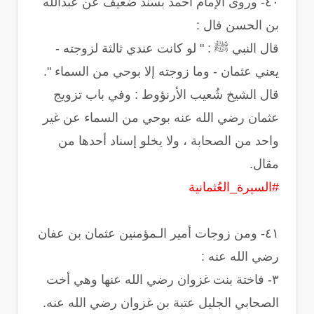
‏٤٠- وروى الإمام أحمد بسند ضعيف عن عبدالله
بن الحسن قال :
‏قال النبي ﷺ : ‏" لو كانت عندي ثالثة لزوجته -
يعني عثمان - وما زوجته إلا بوحي من السماء ".
‏قال الشيخ شُعيب الأرنؤوط : ‏وفي باب تزويج
عثمان رضي الله عنه بوحي من السماء عن غير
واحد من الصحابة ، ولا يخلو إسناد أحدها من
مقال.
#السيرة_العُثمانية
‏٤١- ومن زوجات أمير الـمؤمنين عثمان بن عفان
رضي الله عنه :
‏٣- فاختة بنت غزوان رضي الله عنها وهي أخت
الصحابي الجليل عتبة بن غزوان رضي الله عنه.