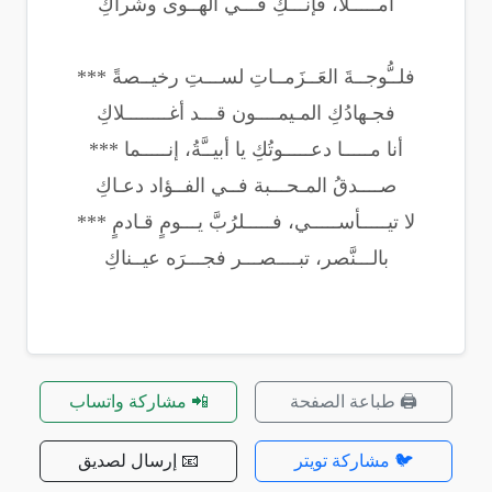
أمـــــلاً، فإنـــكِ فـــي الهــوى وشراكِ
فلــُّوجــةَ العَــزَمــاتِ لســـتِ رخيــصةً ***
فجـهادُكِ المـيمــــون قـــد أغــــــــلاكِ
أنا مـــــا دعـــــوتُكِ يا أبيــَّةُ، إنـــــما ***
صــــدقُ المـحـــبة فــي الفــؤاد دعـاكِ
لا تيـــــأســـــي، فـــــلرُبَّ يـــومٍ قـادمٍ ***
بالـــنَّصر، تبــــصـــر فجـــرَه عيــناكِ
🖨️ طباعة الصفحة
📲 مشاركة واتساب
🐦 مشاركة تويتر
📧 إرسال لصديق