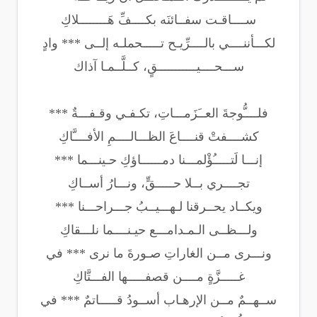
ســــاقـت سفــائنَه بكــــفِّ هَــــــــلاكِ
لكـــأننــــي بالــــرِّيـح تـــــحملـه إلــى *** وادٍ
ســـحــــيـــــــــــقٍ، كــلَّــمـا آذاك
فلــــُّوجةَ العــَزَمـــاتِ، تكـفـي وقـفـــةٌ ***
كشــــفتْ قنــــاعَ الظـــالــــمِ الأفــــَّاكِ
إنـــا لَتـــــُؤْلمـــنا دمــــــاؤكِ حـينـــما ***
تجــــري بــلا حـــــقٍّ، ونـــارُ أســاكِ
ويكــاد يحــرقنا لـهـــيــبُ جـــراحـــنا ***
ولـــظــى الـمـدامـــع حيـنــــما نلـــقاكِ
ونـــرى مــن الغاراتِ صـورةَ ما نرى *** في
غـــــزَّةٍ مــــن قصفـــــها الفـــتَّاكِ
ســهــمٌ مــن الإرهـاب أســودُ قـــــاتمٌ *** في