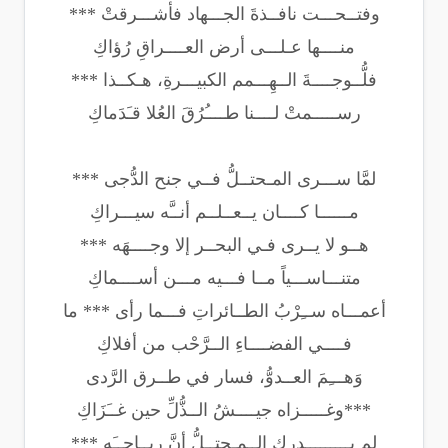
وفتــحـــت نافــذةَ الجـــهاد فأشـــرقتْ ***
منــــها عـلـــى أرض العــــراقِ رُؤاكِ
فلُّــوجــــةَ الــهِـــمم الكبيـــرةِ، هـكــذا ***
رســـــمتْ لــــنا طــــُرُقَ العُلا قـَدَماكِ
لمَّا ســـرى المـحتــلُّ فــي جنح الدُّجى ***
مــــــا كــــان يــعــلــم أنــَّه سيـــراكِ
هــو لا يــرى فـي البحــر إلا وجــــهَه ***
متنـــاســـياً مــا فـــيه مـــن أســــماكِ
أعمـــاه ســِرْبُ الطــائراتِ فـــما رأى *** ما
فــــي الفضــــاءِ الــرَّحْب من أفلاكِ
وَهـــِمَ العــدوُّ، فسار في طــرق الرَّدى
***وغـــــزاه جيــــشُ الــذُّلِّ حين غــَزَاكِ
لم يـــــــــدرك الــمـحتــلُّ أنَّ ريــاحــَه ***