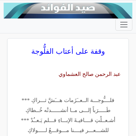
وقفة على أعتاب الفلُّوجة
عبد الرحمن صالح العشماوي
فلــــُّوجـــة الــعــَزَمات هـــَشَّ ثـــراكِ ***
طَـــــرَباً إلـــى مــا أنشــــــدتْه خُــطاكِ
أشـعــلْتِ قــــافيـةَ الإبـــاءِ فـــلم يَـعــُدْ ***
للشـــعـــر فيــــنا مـــوقـــعٌ لـــــولاكِ