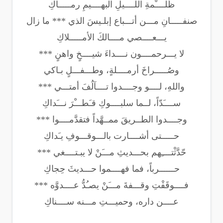
ظُلــــْمةِ اللــــيلِ البهــــيمِ رمـــــاكِ
صنفـــــانِ مـــن أتـــباع إبلـيسَ الذي *** ما زال
يـــعــــصي مــــالكَ الأمـــــلاكِ
لا يـــرحمــــون نــــداءَ شيــــخٍ واهنٍ ***
وصُـــــراخَ أرمــــلةٍ، وطـــفـــلٍ بـاكي
واللهِ، لــــو وجــــدوا تــــآلُفَ أمتـــي ***
ســــَدّاً، لــما سلبــــوكِ قـَطـــْرَ نـــَداكِ
وجــــدوا الطــريقَ ممــهَّداً فتقدَّمــــوا ***
حـــــتى أشــــارت بالـــوقـــوفِ يـَداكِ
حّدَّثْتــــِهم بحـــديثِ مـــَنْ لا يبـتــــغي ***
حــــــرباً، فما فهــــموا حـــديثَ حِجاكِ
فــــوقَفْتِ وقـــفةَ مـــَنْ يصـُدُّ عــــدوَّه ***
عــــن داره، وحميـــتِ مـــنه ســــناكِ