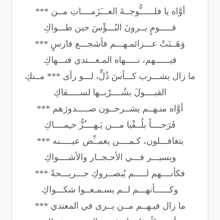
أوَّاه يا فلــــــُّوجــةَ العـــَزَمــــاتِ مــن ***
قـــــومٍ يــرونَ البُـــؤْسَ حين طـــواكِ
وَهَــنَتْ عـــزائمـهـــم فأشجـــع فارسٍ ***
فيــــــهم، نـــــهاه المـعـــتدي فنـــهاكِ
ما زال يشـــرب كـــأسَ ذُلٍّ، لـــو رأى *** مــنكِ
القبــــولَ بشُــــرْبــها لســـــقاكِ
أوَّاه منـهــم يشــرحــون صـــــدورَهم ***
فَرَحــــاً بلُــقْيا مـــن يَـهــــُزُّ حـِمــــاكِ
يتغافـــلون، كـمــــن يغمــِّض عيـــــنه ***
ويسيـــر فـــي الأحـجــار والأشــــواكِ
فكأنــــهم لـــــم يُبصــروكِ جـــريـــحةً ***
وكــــــأنهـــم لــم يسـمـعــوا شكـــواكِ
ما زال فيـهــم مــن يــرى في المعتدي ***