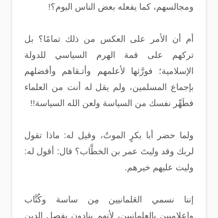
ومجالسهم، كما يفعله بعض الناس اليوم؟!
أم أن الأمر على العكس من ذلك تمامًا؟ بل
تركهم على قمة الهرم السياسي للدولة
الإسلامية؛ فورَّثها لأعلمهم وأتـقاهم وأفضلهم
بإجماع المسلمين، ولم يقل له أنت من العلماء
فطَهِّر نفسك من السياسة ولعن الله السياسة!!
ولما حضر أبا بكرٍ الموتُ، وقيل له: ماذا تقول
لربك وقد وليتَ عمر بن الخطَّاب؟ قال: أقول له:
وليت عليهم خيرهم.
إننا نسمي العَلمانيين مِن ساسة وكُتَّاب
وإعلاميين بالعلمانيين، لأنهم ينادون بفصل الدين