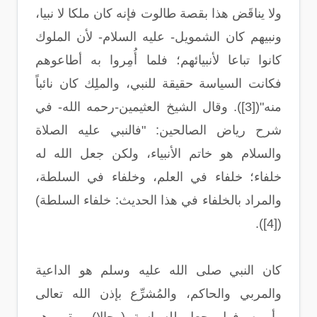
ولا يناقَض هذا بقصة طالوت فإنه كان ملكا لا نبيا،
ونبيهم كان الشمويل- عليه السلام- لأن الملوك
كانوا تباعا لأنبيائهم؛ فلما أُمِروا به أطاعوهم
فكانت السياسة حقيقة للنبي، والملِك كان نائباً
منه"([3]). وقال الشيخ العثيمين-رحمه الله- في
شرح رياض الصالحين: "فالنبي عليه الصلاة
والسلام هو خاتم الأنبياء، ولكن جعل الله له
خلفاء؛ خلفاء في العلم، وخلفاء في السلطة،
والمراد بالخلفاء في هذا الحديث: خلفاء السلطة)
([4]).
كان النبي صلى الله عليه وسلم هو الداعية
والمربي والحاكم، والمُشرِّع بإذن الله تعالى