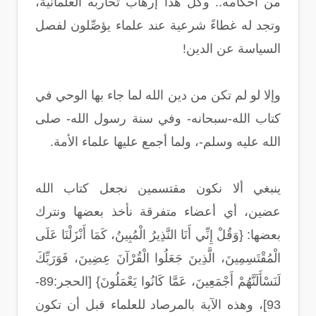
من أحكامه.. وكل هذا إرهاب تحاربه العلمانية،
وتجد له غطاءً شرعية عند علماء يؤصِّلون لفصل
السياسة عن الدين!
وإلا لو لم تكن من دين الله لما جاء بها الوحي في
كتاب الله-سبحانه- وفي سنة رسول الله- صلى
الله عليه وسلم-، ولما أجمع عليها علماء الأمة.
ينبغي ألا نكون مقتسمين نجعل كتاب الله
عضين، أي أعضاء متفرقة نأخذ بعضها ونترك
بعضها: {وَقُلْ إِنِّي أَنَا النَّذِيرُ الْمُبِينُ، كَمَا أَنْزَلْنَا عَلَى
الْمُقْتَسِمِينَ، الَّذِينَ جَعَلُوا الْقُرْآنَ عِضِينَ، فَوَرَبِّكَ
لَنَسْأَلَنَّهُمْ أَجْمَعِينَ، عَمَّا كَانُوا يَعْمَلُونَ} [الحجر:89-
93]، وهذه الآية بالمرصاد للعلماء قبل أن تكون