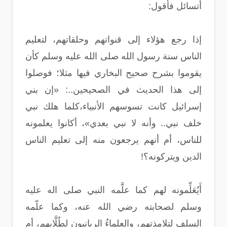
أتسائل فأقول:
إذا رجع هؤلاء إلى قنواتهم وحلقاتهم، لتعليم
الناس سنة رسول الله صلى الله عليه وسلم كأن
يقوموا بشرح صحيح البخاري فيها مثلا؛ فوصلوا
إلى هذا الحديث في الصحيحين..: «إن بني
إسرائيل كانت تسوسهم الأنبياء،كلما هلك نبي
خلف نبي.. وأنه لا نبي بعدي»، أكانوا يعلمونه
للناس، أم أنهم يرجعون منه إلى تعليم الناس
الدين ويتركونه؟!
أَيُعَلِّمونه لهم كما علَّمه النبي صلى اله عليه
وسلم لصحابته رضي الله عنه، وكما علّمه
السلف لتلامذتهم، والعلماءُ الربانيون لطُلَّابهم، أم