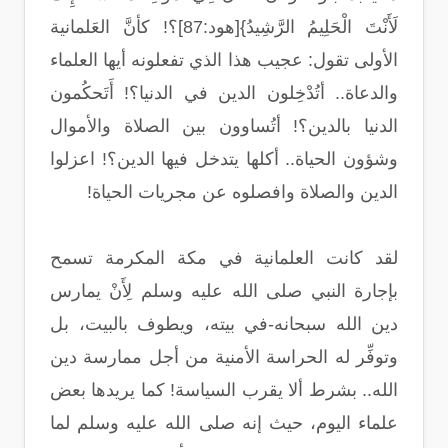
لَأَنْتَ الْحَلِيمُ الرَّشِيدُ}[هود:87]؟! كأنَّ العَلمانية
الأولى تقول: عجيب هذا الذي تفعلونه أيها العلماء
والدعاة.. أتُدْخِلون الدين في الدنيا؟! أَتَحكُمون
الدنيا بالدين؟! أتُساوون بين الصلاة والأموال
وشؤون الحياة.. أكلها يتدخل فيها الدين؟! اعزلوا
الدين والصلاة وافصلوه عن مجريات الحياة!
لقد كانت العلمانية في مكة المكرمة تسمح
بإجارة النبي صلى الله عليه وسلم لِأَنْ يمارس
دين الله سبحانه-في بيته، ويطوف بالبيت، بل
وتوفِّر له الحراسة الأمنية من أجل ممارسة دين
الله.. بشرط ألا يقرب السياسة! كما يريدها بعض
علماء اليوم، حيث إنه صلى الله عليه وسلم لما