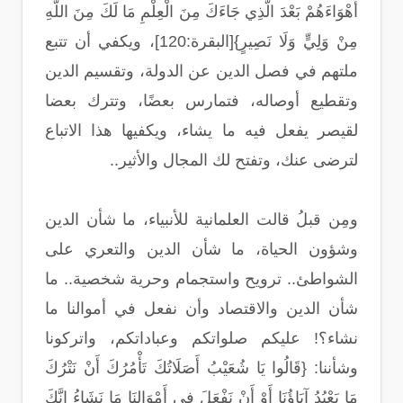
أَهْوَاءَهُمْ بَعْدَ الَّذِي جَاءَكَ مِنَ الْعِلْمِ مَا لَكَ مِنَ اللَّهِ
مِنْ وَلِيٍّ وَلَا نَصِيرٍ}[البقرة:120]، ويكفي أن تتبع
ملتهم في فصل الدين عن الدولة، وتقسيم الدين
وتقطيع أوصاله، فتمارس بعضًا، وتترك بعضا
لقيصر يفعل فيه ما يشاء، ويكفيها هذا الاتباع
لترضى عنك، وتفتح لك المجال والأثير..
ومِن قبلُ قالت العلمانية للأنبياء، ما شأن الدين
وشؤون الحياة، ما شأن الدين والتعري على
الشواطئ.. ترويح واستجمام وحرية شخصية.. ما
شأن الدين والاقتصاد وأن نفعل في أموالنا ما
نشاء؟! عليكم صلواتكم وعباداتكم، واتركونا
وشأننا: {قَالُوا يَا شُعَيْبُ أَصَلَاتُكَ تَأْمُرُكَ أَنْ نَتْرُكَ
مَا يَعْبُدُ آبَاؤُنَا أَوْ أَنْ نَفْعَلَ فِي أَمْوَالِنَا مَا نَشَاءُ إِنَّكَ