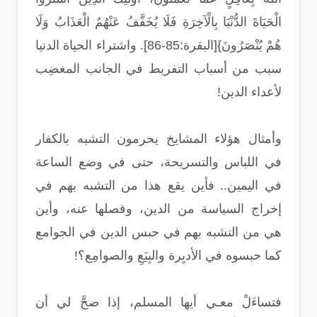
الْحَيَاةَ الدُّنْيَا بِالْآخِرَةِ فَلَا يُخَفَّفُ عَنْهُمُ الْعَذَابُ وَلَا
هُمْ يُنْصَرُونَ}[البقرة:85-86]. واشتراء الحياة الدنيا
سبب من أسباب التفريط في الجانب المغضِب
لأعداء الدين!
وأمثال هؤلاء المشايخ يحرمون التشبه بالكفار
في اللباس والتسريحة، حتى في وضع الساعة
في اليمين.. فأين يقع هذا من التشبه بهم في
إخراج السياسة من الدين، وفصلها عنه، وأين
هي من التشبه بهم في حبس الدين في الجوامع
كما حبسوه في الأديِرة والبِيَعِ والصوامِع؟!
فتساءَلْ معـي أيها المسلم، إذا صحَّ لي أن