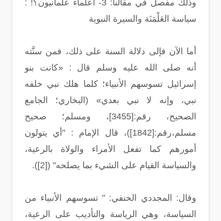
وذلك مفصل في مقالنا: 3- أَعُلماء عَلمانيون؟! :
سياسة العَلْمَنَة والسيرة النبوية
أما الآن فإلى دلالة السنة على ذلك، فمن سنَّته
أنه صلى الله عليه وسلم قال : «كانت بنو
إسرائيل تسوسهم الأنبياء؛ كلما هلك نبي خلفه
نبي، وإنه لا نبي بعدي» (البخاري؛ الجامع
الصحيح، رقم:[3455]، ومسلم؛ صحيح
مسلم،رقم:[1842])، قال الإمام : "أي يتولون
أمورهم كما تفعل الأمراء والولاة بالرعية،
والسياسة القيام على الشيء بما يصلحه" ([2]).
وقال: المجددي الحنفي: " تسوسهم الأنبياء من
السياسة، وهي الرياسة والتأديب على الرعية،