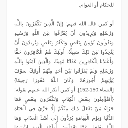
للحكام أو العوام.
أو كمن قال الله فيهم: {إنَّ الَّذِينَ يَكْفُرُونَ بِاللَّهِ
وَرُسُلِهِ وَيُرِيدُونَ أَنْ يُفَرِّقُوا بَيْنَ اللَّهِ وَرُسُلِهِ
وَيَقُولُونَ نُؤْمِنُ بِبَعْضٍ وَنَكْفُرُ بِبَعْضٍ وَيُرِيدُونَ أَنْ
يَتَّخِذُوا بَيْنَ ذَلِكَ سَبِيلًا، أُولَئِكَ هُمُ الْكَافِرُونَ حَقًّا
وَأَعْتَدْنَا لِلْكَافِرِينَ عَذَابًا مُهِينًا، وَالَّذِينَ آمَنُوا بِاللَّهِ
وَرُسُلِهِ وَلَمْ يُفَرِّقُوا بَيْنَ أَحَدٍ مِنْهُمْ أُولَئِكَ سَوْفَ
يُؤْتِيهِمْ أُجُورَهُمْ وَكَانَ اللَّهُ غَفُورًا رَحِيمًا}
[النساء:150-152]. أو كمن أنكر الله عليهم بقوله:
{أَفَتُؤْمِنُونَ بِبَعْضِ الْكِتَابِ وَتَكْفُرُونَ بِبَعْضٍ فَمَا
جَزَاءُ مَنْ يَفْعَلُ ذَلِكَ مِنْكُمْ إِلَّا خِزْيٌ فِي الْحَيَاةِ
الدُّنْيَا وَيَوْمَ الْقِيَامَةِ يُرَدُّونَ إِلَى أَشَدِّ الْعَذَابِ وَمَا
اللَّهُ بِغَافِلٍ عَمَّا تَعْمَلُونَ، أُولَئِكَ الَّذِينَ اشْتَرَوُا