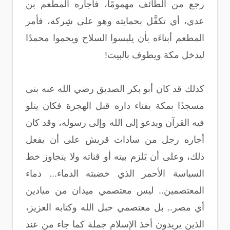
رجع من الطائف مهمومًا، فأجاره المطعم بن
عدي، أي تكفَّل بحمايته وهو على شِركه، فأمر
المطعم أبناءَه بأن يلبسوا السلاح ويحموا محمدًا
ليدخل مكة ويطوف بالبيت!
كذلك قد كان أبو بكر الصديق رضي الله عنه بنى
مسجدًا بمكة بفناء داره قبل الهجرة فكان يتلو
فيه القرآن ويدعو إلى الله وإلى رسوله، وقد كان
أجاره رجل من سادات قريش على أن يفعل
ذلك، وعلى أن يَلزم بيته أو قناته ولا يتجاوز خط
السياسة الأحمر الذي خضبته الدماء... دماء
المعتصمين.. ليس معتصمي ميدان من ميادين
أي مصر.. بل معتصمي حبل الله وكتابه العزيز،
الذين يريدون أخذ الإسلام جملة كما جاء من عند