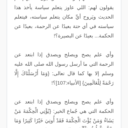
يقولون لهم: اللي عاوز يتعلم سياسة يأخذ هذا
الحديث ويَروح أيِّ مكان يتعلم سياسته، فيتعلم
سياسته في أي حتة بعيدًا عن الرحمة، بعيدًا عن
الحكمة... بعيدًا عن البصيرة؟!
وأي علم يصح ويصلح ويصدق إذا ابتعد عن
الرحمة التي ما أرسل رسول الله صلى الله عليه
وسلم إلا بها كما قال تعالى: {وَمَا أَرْسَلْنَاكَ إِلَّا
رَحْمَةً لِلْعَالَمِينَ} [الأنبياء:107]؟!
وأي علم يصح ويصلح ويصدق إذا ابتعد عن
الحكمة التي هي جُماع الخير: {يُؤْتِي الْحِكْمَةَ مَنْ
يَشَاءُ وَمَنْ يُؤْتَ الْحِكْمَةَ فَقَدْ أُوتِيَ خَيْرًا كَثِيرًا وَمَا