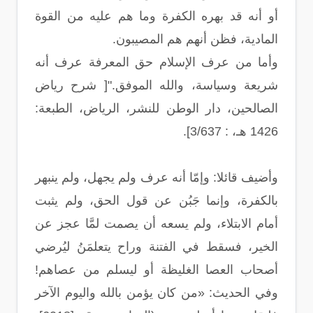
أو أنه قد بهره الكفرة وما هم عليه من القوة
المادية، فظن أنهم هم المصيبون.
وأما من عرف الإسلام حق المعرفة عرف أنه
شريعة وسياسة، والله الموفق."[ شرح رياض
الصالحين، دار الوطن للنشر، الرياض، الطبعة:
1426 هـ، : 3/637].
وأضيف قائلا: وإمّا أنه عرف ولم يجهل، ولم ينبهر
بالكفرة، وإنما جَبُن عن قول الحق، ولم يثبت
أمام الابتلاء، ولم يسعه أن يصمت لمَّا عجز عن
الخير، فسقط في الفتنة وراح يتعلمَنُ ليُرضي
أصحاب العصا الغليظة أو ليسلم من عصاهم!
وفي الحديث: «من كان يؤمن بالله واليوم الآخر