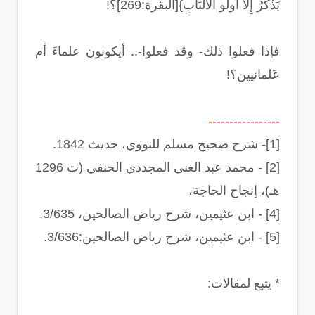
يَذَّكَّرُ إِلَّا أُولُو الْأَلْبَابِ}[البقرة:269]؟!
فإذا فعلوا ذلك- وقد فعلوا-.. أيكونون علماءَ أم
عَلمانيين؟!
-----------------
[1]- شرح صحيح مسلم للنووي، حديث 1842.
[2] - محمد عبد الغني المجددي الحنفي (ت 1296
هـ)، إنجاح الحاجة،
[4] - ابن عثيمين، شرح رياض الصالحين، 3/635.
[5] - ابن عثيمين، شرح رياض الصالحين:3/636.
* يتبع لمقالات: