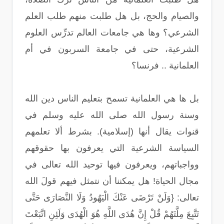
والصيام والحج، بل هل طلبت منهم طلب العلم
الشرعي؟ وها هي جامعات العالم تدرِّس العلوم
الشرعية، حتى في جامعة السربون في أم
العلمانية .. فرنسا؟
بل ها هي العلمانية تسمح بتعليم الناس دين الله
وسنة رسول الله صلى الله عليه وسلم في
قنوات يقال أنها (إسلامية). بشرط ألا تعلمهم
السياسة الشرعية التي يعرفون بها حقوقهم
وواجباتهم، ويعرفون فيها توحيد الله تعالى في
مجال الحياة! هل يمكننا أن نتمثل فيهم قولَ الله
تعالى: {وَلَنْ تَرْضَى عَنْكَ الْيَهُودُ وَلَا النَّصَارَى حَتَّى
تَتَّبِعَ مِلَّتَهُمْ قُلْ إِنَّ هُدَى اللَّهِ هُوَ الْهُدَى وَلَئِنِ اتَّبَعْتَ