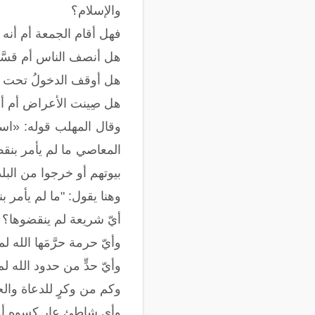
والإسلام؟
فهل أقام الجمعة أم أنه 
هل أنصف الناس أم قسَّم
هل أوقف الدخولُ تحت طاع
هل صِينت الأعراض أم أ
وقال المهلب قوله: «اس
المعاصي ما لم يأمر بنقض
بيوتهم أو خرجوا من البلد
وهنا يقول: "ما لم يأمر ب
أيّ شريعة لم ينقضوها؟ هل
وأيّ حرمة حرَّمَها الل
وأيّ حدٍّ من حدود الله ل
وكم من وكرٍ للدعاة وال
وأي شاطئ عارٍ كسوه أو