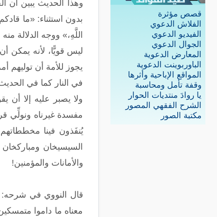
وهذا الحديث يبين أن ال
قصص مؤثرة
بدون استثناء: «ما قادكم 
الفلاش الدعوي
الفيديو الدعوي
اللَّهِ،» ووجه الدلالة من
الجوال الدعوي
ليس قويًّا، لأنه يمكن أ
المعارض الدعوية
الباوربوينت الدعوية
يجوز للأمة أن توليهم أمر
المواقع الإباحية وأثرها
في النار كما في الحديث، 
وقفة تأمل ومحاسبة
يا روادَ منتديات الحوار
ولا يصبر عليه إلا أن يقو
الشرح الفقهي المصور
مفسدة غيرناه ونولِّي قرش
مكتبة الصور
يُنفَذون فينا مخططاتهم 
السيسيخان ومباركخان وا
والأمانات والمؤمنين!
قال النووي في شرحه: "ف
معناه ما داموا متمسكين 