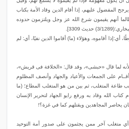
ل أن يكون مفهومه فإذا لم يقيموه لا يسمع لهم، وقيل
يرجح المفضول عليهم، إذا أقام الدين وقاد الأمة بكتاب
الما أنهم يقيمون شرع الله عز وجل ويلتزمون حدوده
ث 3309].
أي:إذا أقاموه، وهؤلاء (ما) أقاموا الدين نفيًا، أي: لم
لأنه لما قال «حبشى»، وقد قال: «الخلافة فى قريش»،
قــام على الجمعات والأعياد والجهاد وأنصف المظلوم
حِظوا يا رعاكم الله- كيف أوجب طاعة المتغلب، ثم بين من هو المتغلب المطاع؛ (ما
كتاب الله وقاد به ورفع رايو الجهاد لتحرير الإنسان
ان يحاصر المجاهدين ويقتلهم كما في غزة؟!
ي متغلب آخر ممن يجثمون على صدور أمة التوحيد