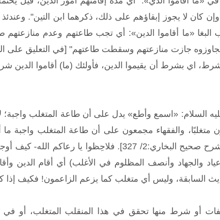
ي «ما أقاموا الدي»: "أي مدة إقامتهم أمور الدين، قيل يحتم
وإن كان لا يجوز إبقاؤهم على ذلك، ذكرهما ابن التين". وعندئذ 
البغا «ما أقاموا الدين»: أي تجب طاعتهم وعدم منازعتهم ط
زوه جازت منازعتهم وسقطت طاعتهم" [في التعليق على البخاري:(3/1289) حدي
ط، اي بشرط أن يقيموا الدين، فأولئك (ما) أقاموا الدين شرطًا، 
يه السلام: «اسمع وأطع» يدل على أن طاعة المتغلب واجبة؛ 
 متغلبًا، والفقهاء مجمعون على أن طاعة المتغلب واجبة ما أ
في الأغلب"[ابن بطال، شرح صحيح البخاري:2/ 327]. فلا
ياد والجهاد وأنصف المظلوم في الأغلب) أي أقام الدين وأقام 
ديث السابقة، وليس أي متغلب كما يزعم الزاعمون! فكيف إذا ك
ت أو شرط منها تحقق في هذا المنقلب المتغلب، أو في أ