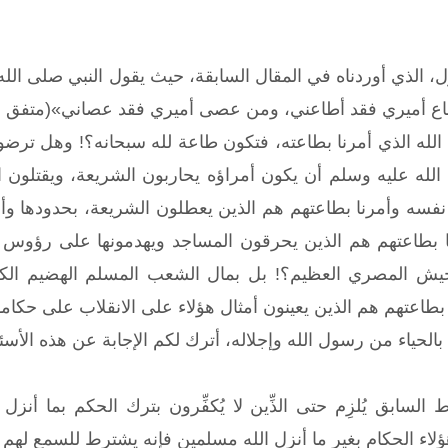
ول، الذي أوردناه في المقال السابقة، حيث يقول النبي صلى ا
اع أميري فقد أطاعني، ومن عصى أميري فقد عصاني»(متفق عل
لله الذي أمرنا بطاعته، فتكون طاعة لله سبحانه؟! وهل ترضون
له عليه وسلم أن يكون أمراؤه يحاربون الشريعة، ويقتلون ال
فسه وأمرنا بطاعتهم هم الذين يعطلون الشريعة، بحدودها وأ
 بطاعتهم هم الذين يحرقون المساجد ويهدمونها على رؤوس من
يش المصري العظيم؟! بل بمال الشعب المسلم الهضيم الكظ
بطاعتهم هم الذين يعينون أمثال هؤلاء على الانقلاب على حكامه
لحياء من رسول الله وإجلاله، أترك لكم الإجابة عن هذه الأسئلة
السابق يُلزِم حتى الذِّين لا يُكفِّرون بترك الحكم بما أنزل
ؤلاء الحكام بغير ما أنزل الله مسلمين فإنه يشترط للسمع لهم وا