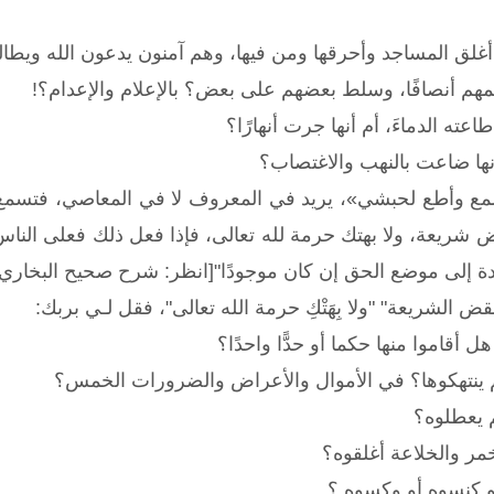
أغلق المساجد وأحرقها ومن فيها، وهم آمنون يدعون الله ويطالب
هم أنصافًا، وسلط بعضهم على بعض؟ بالإعلام والإعدام؟!
ته الدماءَ، أم أنها جرت أنهارًا؟
نها ضاعت بالنهب والاغتصاب؟
مع وأطع لحبشي»، يريد في المعروف لا في المعاصي، فتسمع
 شريعة، ولا بهتك حرمة لله تعالى، فإذا فعل ذلك فعلى الناس 
ة إلى موضع الحق إن كان موجودًا"[انظر: شرح صحيح البخاري لابن 
نقض الشريعة" "ولا بِهَتْكِ حرمة الله تعالى"، فقل لـي بربك:
 أقاموا منها حكما أو حدًّا واحدًا؟
ه لم ينتهكوها؟ في الأموال والأعراض والضرورات الخمس؟
م يعطلوه؟
خمر والخلاعة أغلقوه؟
 كنسوه أو وكسوه ؟