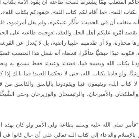
حاكم المتغلب مِمَّا يشترط لصحة طاعته أن يقود الأمة بكتاب 
بكتاب الله»، «ما أقام لكم كتاب الله»، «يقودكم بكتاب الله»، «ما 
ه أنه متغلب أن في الحديث: «أُمِّر عليكم»، ولم يقل أمرتموه، فليس
ن يقصد أمَّره عليكم أهل الحل والعقد، فوجبت طاعته على الجمي
ها مختارة، ولا أن تقدمهم عليها راضية، بل لا يُعدل عن القرشي م
فكونه عبدًا حبشيًّا متأمِّرا، فمعناه أنه شغل هذا المنصب غصبًا 
دَنا بكتاب الله ويقيمه فينا، فعندئذ وعندئذ فقط نسمع له ونطيع
يًّا، ولو قادنا بكتاب الله، حتى لا يحكمنا العبيد! فما بالك إذا 
لا كتاب الله، ويقيمون فينا ويقودوننا بالياسق والفاسق من ق
لملكخان والأميرخان، والرئيسخان والوزيرخان وحتى الشَّيخَّ
أمر صلى الله عليه وسلم بطاعة ولي الأمر ولو كان بهذه الخس
بالإسلام والدعاء إلى كتاب الله تعالى على أي حال كانوا في أ