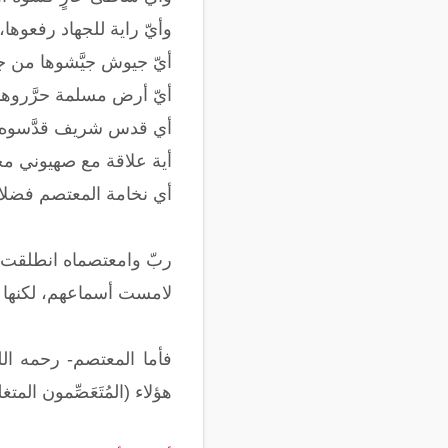
وأيّ راية للجهاد رفعوها
أيّ جيوش جيَّشوها من ج
أيّ أرض مسلمة حرَّروه
أي قدس شريف قدَّسوه بع
أية علاقة مع صهيوني 
أي نخامة المعتصم فضلا ع
ربّ وامعتصماه انطلقت --- 
لامست أسماعهم، لكنها -
فأما المعتصم- رحمه الله
هؤلاء (المُتَعَصِّمون الم