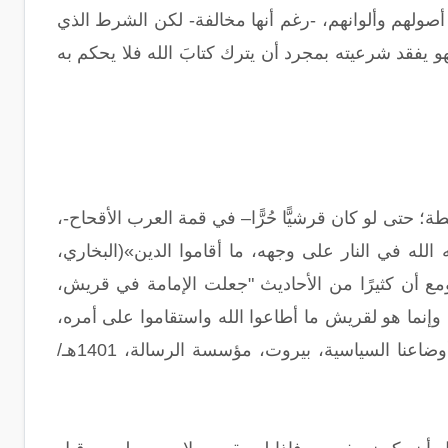
أصولهم وألوانهم، -رغم أنها مخالفة- لكن الشرط الذي
 فهو يفقد شرعيته بمجرد أن يترك كتابَ الله فلا يحكم به
؛ حتى لو كان قرشيًّا حُرًّا– في قمة العرب الأقحاح-،
 الله في النار على وجهه، ما أقاموا الدين»(البخاري،
الصحيح، كتاب المناقب(61) باب مناقب قريش (2) حديث (3500)، 2، 504.).ومع أن كثيرًا من الأحاديث "جعلت الإمامة في قريش،
إنما هو لقريش ما أطاعوا الله واستقاموا على أمره،
فإذا عصوه سقط حقهم في الإمامة"[عبد القادر عودة (-1375هـ/ 1954م)، الإسلام وأوضاعنا السياسية، بيروت، مؤسسة الرسالة، 1401هـ/