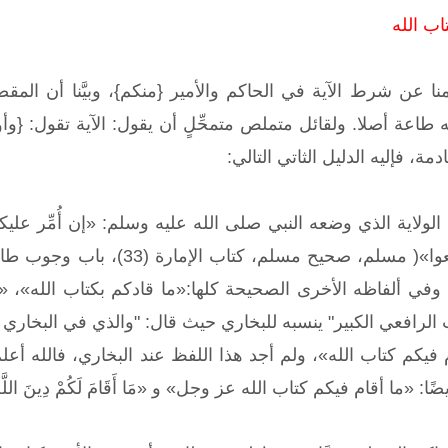
اب الله
نا عن شرط الآية في الحاكم والأمير {منكم}، وبيَّنا أن ا
ه طاعة أصلا. ولقائل متملص متمحِّلٍ أن يقول: الآية تقول: {وأو
ة، فإليه الدليل الثاتي التالي:
لاية الذي وضعه النبي صلى الله عليه وسلم: «إن أُمِّر عليكم 
ديث (1838)، 2، 892) وفي ألفاظه الأخرى الصحيحة كلها:«ما قادكم بكتا
 الرافعي الكبير" ينسبه للبخاري حيث قال: "والذي في البخ
م فيكم كتاب الله»، ولم أجد هذا اللفظ عند البخاري، فالله 
: «ما أقام فيكم كتاب الله عز وجل» و «مَا أَقَامَ لَكُمْ دِينَ اللَّه