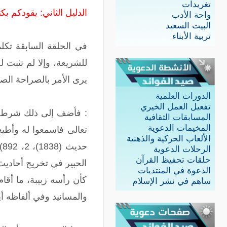
تغريدات
الدليل الثاني: يقودكم بكت
واحة الأدب
البيت السعيد
تربية الأبناء
في الحلقة السابقة تكلم
للشريعة، وإلا لم تثبت ل
يرى الأمر بالصراحة الصادم
الدورات العلمية
تفعيل العمل الخيري
: فأضف إلى ذلك شرط الو
المسابقات الثقافية
المخيمات الدعوية
الألعاب الحركية والذهنية
ح
الرحلات الدعوية
حلقات تحفيظ القرآن
الحبير في تخريج أحاديث
الدعوة في المنتديات
كأن رأسه زبيبة، ما أقا
ساهم في نشر الإسلام
والمسانيد وفي ألفاظه أيضًا