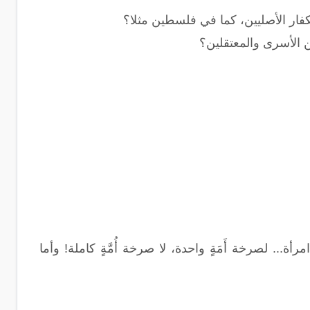
لكفار الأصليين، كما في فلسطين مثلا؟
 الأسرى والمعتقلين؟
ة... لصرخة أَمَةٍ واحدة، لا صرخة أُمَّةٍ كاملة! وأما