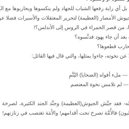
، بل أي راية رفعها الشباب للجهاد ولم ينكسوها ويحاربوها مع ا
يوش الأمصار (العظيمة) لتحرير المعتقلات والأسيرات فضلا عن
ا، من قصر الحمراء في الروس إلى الأندلس؟!
د أن جاء يهود فدنَّسوه؟
محارب قطعوها؟
ن نخوته، جاءوا بمثلها، والتي قال فيها القائل:
ملء أفواه (الضحايا) اليُتَّمِ
-- لم تلامس نخوة المعتصم
- فقد جيَّش الجيوش(العظيمة) وجنَّد الجند الكثيرة، لصرخة امرأ
تغلبون) فالأُمَّة تصرخ تحت أقدامهم! والأَمَة تغتصب في زنازنهم!