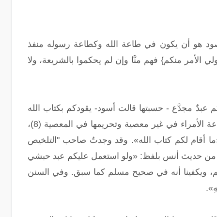
لمقصود هو أن يكون في طاعة الله وكطاعة رسوله منفذ
لي الأمر منكم} فهم منَّا وإن لم يحكموا بالشريعة، ولا
عبدٌ مجدَّع - حسبتها قالت أسود- يقودكم بكتاب الله
تعالى فاسمعوا له وأطيعوا»( مسلم، صحيح مسلم، كتاب الإمارة (33)، باب وجوب طاعة الأمراء في غير معصية وتحريمها في المعصية (8)،
ب الله»، «ما أقام لكم كتاب الله». وقد وجدتُ صاحب "التلخيص
اري من حديث أنس بلفظ: «ولو استعمل عليكم عبد حبشي
أعلم، ويكفينا أنه في صحيح مسلم كما سبق. وفي السنن
ِ».