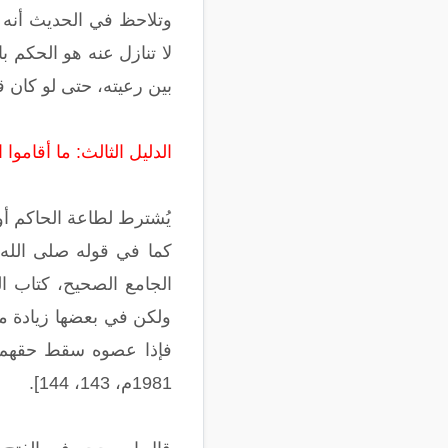
وتلاحظ في الحديث أنه ي
لا تنازل عنه هو الحكم با
بين رعيته، حتى لو كان قر
الدليل الثالث: ما أقاموا 
يُشترط لطاعة الحاكم أو 
كما في قوله صلى الله عل
ولكن في بعضها زيادة مق
1981م، 143، 144].