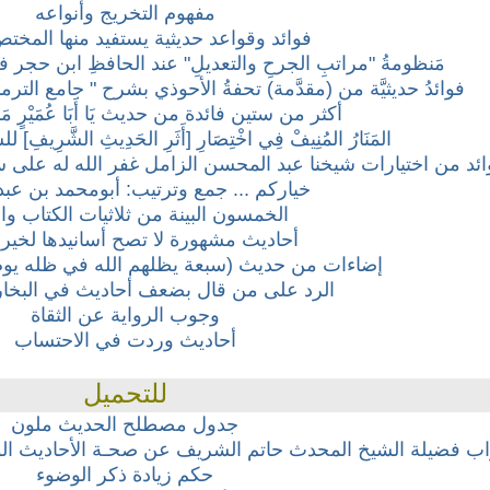
مفهوم التخريج وأنواعه
فوائد وقواعد حديثية يستفيد منها المخت
مَنظومةُ "مراتبِ الجرحِ والتعديلِ" عند الحافظِ ابن حجر في كِ
فوائدُ حديثيَّة من (مقدَّمة) تحفةُ الأحوذي بشرح " جامع التر
أكثر من ستين فائدة من حديث يَا أَبَا عُمَيْرٍ مَا فَعَ
المَنَارُ المُنِيفْ فِي اخْتِصَارِ [أَثَرِ الحَدِيثِ الشَّرِيف
ائد من اختيارات شيخنا عبد المحسن الزامل غفر الله له على 
خياركم ... جمع وترتيب: أبومحمد بن عبد
الخمسون البينة من ثلاثيات الكتاب وا
أحاديث مشهورة لا تصح أسانيدها لخير ا
إضاءات من حديث (سبعة يظلهم الله في ظله يوم ل
الرد على من قال بضعف أحاديث في البخا
وجوب الرواية عن الثقاة
أحاديث وردت في الاحتساب
للتحميل
جدول مصطلح الحديث ملون
ب فضيلة الشيخ المحدث حاتم الشريف عن صحـة الأحاديث الو
حكم زيادة ذكر الوضوء