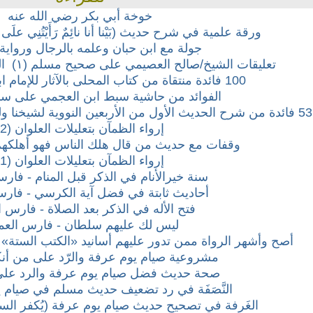
خوخة أبي بكر رضي الله عنه
ورقة علمية في شرح حديث (بَيْنا أنا نائِمٌ رَأَيْتُنِي علَى قَل
جولة مع ابن حبان وعلمه بالرجال ورواية
تعليقات الشيخ/صالح العصيمي على صحيح مسلم (١) المقدمة + كتاب الإيمان
100 فائدة منتقاة من كتاب المحلى بالآثار للإمام ابن حزم الأندلسي
الفوائد من حاشية سبط ابن العجمي على سن
53 فائدة من شرح الحديث الأول من الأربعين النووية لشيخنا وليد السعيدان حفظه الله ورعاه
إرواء الظمآن بتعليلات العلوان (2)
وقفات مع حديث من قال هلك الناس فهو أهلكهم 
إرواء الظمآن بتعليلات العلوان (1)
سنة خيرالأنام في الذكر قبل المنام - فار
أحاديث ثابتة في فضل آية الكرسي - فار
فتح الأله في الذكر بعد الصلاة - فارس 
ليس لك عليهم سلطان - فارس الع
أصح وأشهر الرواة ممن تدور عليهم أسانيد «الكتب الستة
مشروعية صيام يوم عرفة والرّد على من أن
صحة حديث فضل صيام يوم عرفة والرد عل
النَّصَفَة في رد تضعيف حديث مسلم في صيام 
الغَرفة في تصحيح حديث صيام يوم عرفة (يُكفر السنة