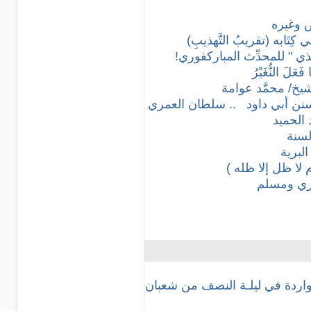
ص وغيره
تَابه (تقريبُ التَّهذيبِ)
مذي " للمحدِّث المباركفوري!
لَ النُّغَيْرُ
ِ] للشيخ/ محمَّد عوامة
سنن أبي داود
.. سلطان العمري
 الحميد
لسنة
لبرية
ا ظل إلا ظله )
ري ومسلم
اردة في ليلـة النصف من شعبان