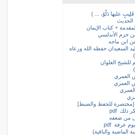
ِيبٍ عليها دَلْوٌ، ... )
 الحديث
ن ابن ماجه
للشيخ العلوان
س العمري
س العمري
العمري
مري
» [مختصرة للحفظ والضبط]
كر ذلك
pdf
ى من ضعفه
يوم عرفة
pdf
 الماضية والباقية)