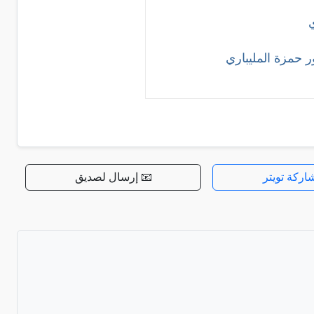
ي
ور حمزة المليباري
اركة تويتر
📧 إرسال لصديق