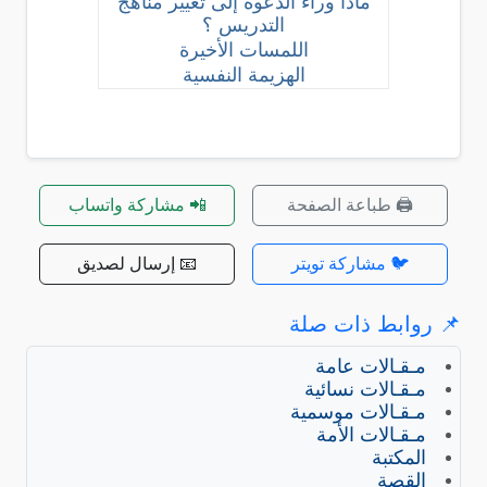
ماذا وراء الدعوة إلى تغيير مناهج
التدريس ؟
اللمسات الأخيرة
الهزيمة النفسية
🖨️ طباعة الصفحة
📲 مشاركة واتساب
🐦 مشاركة تويتر
📧 إرسال لصديق
📌 روابط ذات صلة
مـقـالات عامة
مـقـالات نسائية
مـقـالات موسمية
مـقـالات الأمة
المكتبة
القصة