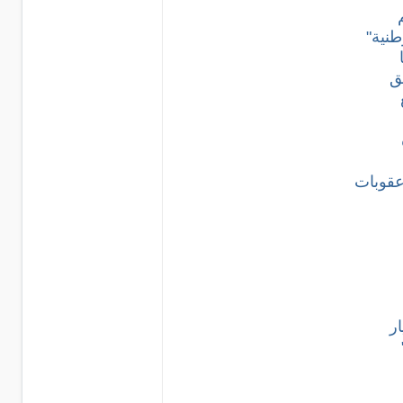
طنية"
ق
عقوبات
ر