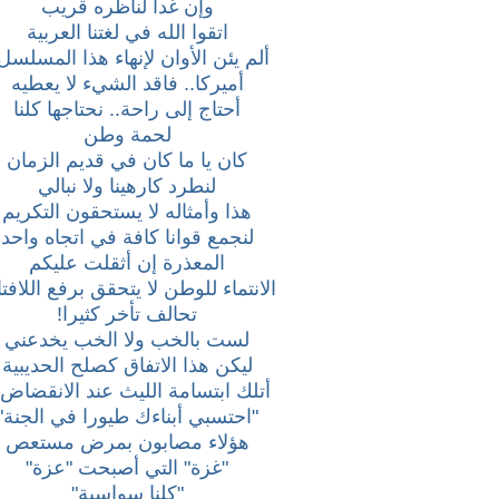
وإن غدا لناظره قريب
اتقوا الله في لغتنا العربية
ألم يئن الأوان لإنهاء هذا المسلسل
أميركا.. فاقد الشيء لا يعطيه
أحتاج إلى راحة.. نحتاجها كلنا
لحمة وطن
كان يا ما كان في قديم الزمان
لنطرد كارهينا ولا نبالي
هذا وأمثاله لا يستحقون التكريم
لنجمع قوانا كافة في اتجاه واحد
المعذرة إن أثقلت عليكم
الانتماء للوطن لا يتحقق برفع اللافت
تحالف تأخر كثيرا!
لست بالخب ولا الخب يخدعني
ليكن هذا الاتفاق كصلح الحديبية
أتلك ابتسامة الليث عند الانقضاض؟
"احتسبي أبناءك طيورا في الجنة"
هؤلاء مصابون بمرض مستعص
"غزة" التي أصبحت "عزة"
"كلنا سواسية"