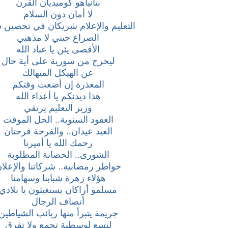
نتانياهو كوميديان القرن
لا أمان دون السلام
التعليم والإعلام شريكان في تحصين شب
الصراع جيني لا مذهبي
الأقصى يئن يا عباد الله
ليخرج من سورية على أية حال
عن الهيكل المتهالك
المعذرة إن أضعت وقتكم
هذا ديدنكم يا أعداء الله
وزير التعليم يرتقي
العقود السنوية.. الحل الموقت
العيد عيدان.. والفرحة فرحتان
رحمك الله يا أميرنا
الشورى.. الحصانة المطلوبة
خواطر رمضانية.. شركاتنا والإعلا
هؤلاء زهرة شبابنا وسهامنا
مسلمو أراكان يستغيثون يا بلادي
أنصاف الرجال
جريمة يتبرأ منها ربائب الشياطين
لنسع لوسطية تجمع ولا تفرق