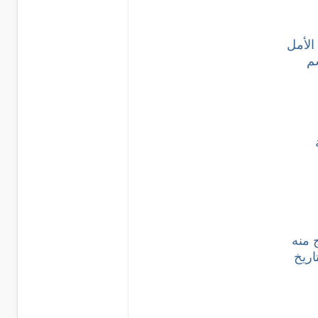
الأمل
سم
 منه
اريخ