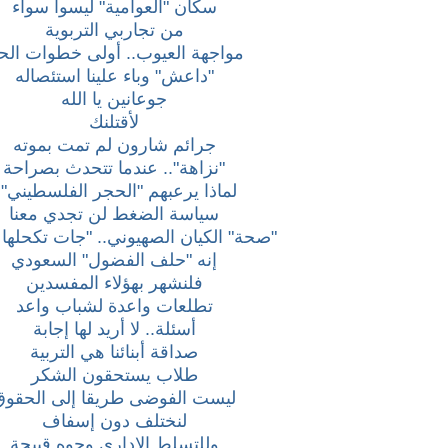
سكان "العوامية" ليسوا سواء
من تجاربي التربوية
مواجهة العيوب.. أولى خطوات الح
"داعش" وباء علينا استئصاله
جوعانين يا الله
لأقتلنك
جرائم شارون لم تمت بموته
"نزاهة".. عندما تتحدث بصراحة
لماذا يرعبهم "الحجر الفلسطيني"
سياسة الضغط لن تجدي معنا
"صحة" الكيان الصهيوني.. "جات تكحلها 
إنه "حلف الفضول" السعودي
فلنشهر بهؤلاء المفسدين
تطلعات واعدة لشباب واعد
أسئلة.. لا أريد لها إجابة
صداقة أبنائنا هي التربية
طلاب يستحقون الشكر
ليست الفوضى طريقا إلى الحقوق
لنختلف دون إسفاف
وللتسلط الإداري وجوه قبيحة