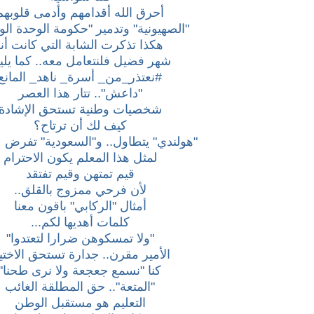
أحرق الله أقدامهم وأدمى قلوبهم
"الصهيونية" وتدمير "حكومة الوحدة الو
هكذا تذكرت الشابة التي كانت أنا
شهر فضيل فلنتعامل معه.. كما يلي
#نعتذر_من_ أسرة_ ناهد_ المانع
"داعش".. تتار هذا العصر
شخصيات وطنية تستحق الإشادة
كيف لك أن ترتاح؟
"هولندي" يتطاول.. و"السعودية" تفرض 
لمثل هذا المعلم يكون الاحترام
قيم تمتهن وقيم تفتقد
لأن فرحي ممزوج بالقلق..
أمثال "الركابي" باقون معنا
كلمات أهديها لكم...
"ولا تمسكوهن ضرارا لتعتدوا"
الأمير مقرن.. جدارة تستحق الاختيا
كنا "نسمع جعجعة ولا نرى طحنا"
"المتعة".. حق المطلقة الغائب
التعليم هو مستقبل الوطن