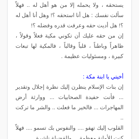
يستحقه ، ولا يحمله إلا من هو أهل له .. فهلاّ
سألت نفسك : هل أنا استحقه ؟! وهل أنا أهل له
؟! هل أديت حقه وعرفت قدره وفضله ؟!
إن من حقه عليك أن تكوني مكية فعلاً وقولاً ،
ظاهراً وباطناً ، قلباً وقالباً ، فالمكية لها تبعات
كبيرة ، ومسئوليات عظيمة .
أخيتي يا ابنة مكة :
إن بنات الإسلام ينظرن إليك نظرة إجلال وتقدير
... فأنت حفيدة الصحابيات ... ووارثة أرض
المهاجرات ... فالخير ما فعلت .. والشر ما تركت
..
القلوب إليك تهفو .... والنفوس بك تسمو .... فهلاّ
كنت للأمانة معظمة ... وللفضيلة ناشرة ....