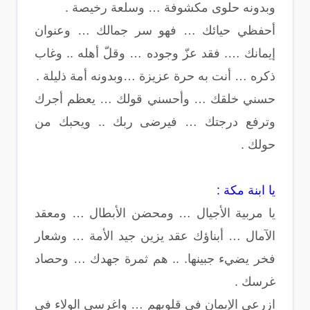
وبدونه حلوى مكشوفة … وسلعة رخيصة .
أحفظي حيائك … فهو سر جمالك … وعنوان
إيمانك …. فقد عزّ وجوده … وقلّ أهله .. وغاب
ذكره … أنت به حرة عزيزة …وبدونه أمة ذليلة .
حسني خلقك … وأحسني قولك … يعظم أجرك
وترفع درجتك … فيرضى ربك .. ويحبك من
حولك .
يا ابنة مكة :
يا مربية الأجيال … ومحضن الأبطال … ومعقد
الآمال … أبناؤك عقد يزين جيد الأمة … وشعار
فخر يضيء جبينها. .. هم ثمرة جهدك … وحصاد
غرسك .
ازرعي الإيمان في قلوبهم … واغرسي الولاء في