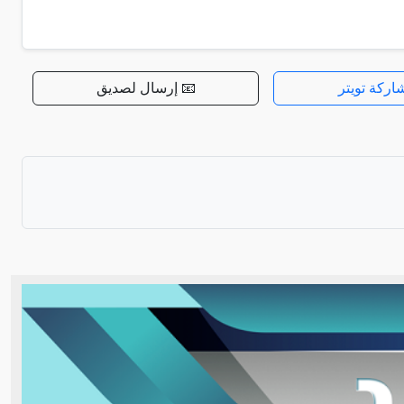
اركة تويتر
📧 إرسال لصديق