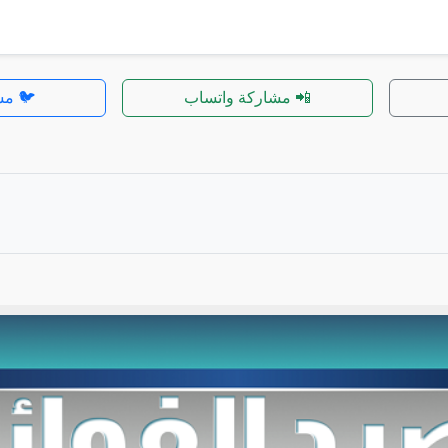
📲 مشاركة واتساب
🐦 مش