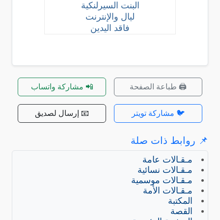
البنت السيرلنكية
ليال والإنترنت
فاقد اليدين
🖨️ طباعة الصفحة
📲 مشاركة واتساب
🐦 مشاركة تويتر
📧 إرسال لصديق
📌 روابط ذات صلة
مـقـالات عامة
مـقـالات نسائية
مـقـالات موسمية
مـقـالات الأمة
المكتبة
القصة