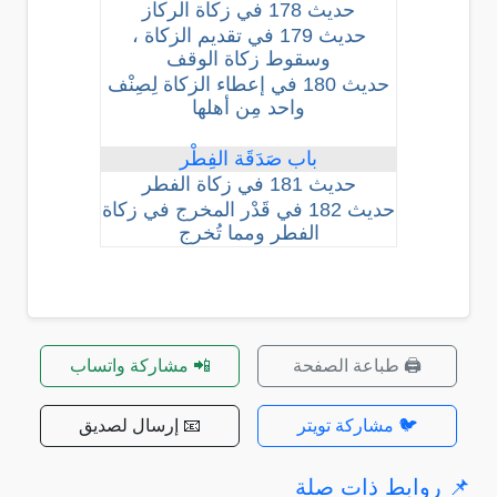
حديث 178 في زكاة الركاز
حديث 179 في تقديم الزكاة ،
وسقوط زكاة الوقف
حديث 180 في إعطاء الزكاة لِصِنْف
واحد مِن أهلها
باب صَدَقَة الفِطْر
حديث 181 في زكاة الفطر
حديث 182 في قَدْر المخرج في زكاة
الفطر ومما تُخرج
🖨️ طباعة الصفحة
📲 مشاركة واتساب
🐦 مشاركة تويتر
📧 إرسال لصديق
📌 روابط ذات صلة