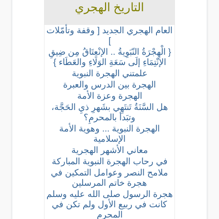
التاريخ الهجري
العام الهجري الجديد [ وقفة وتأمّلات
]
{ الْهِجْرَةُ النّبَوِيةُ .. الإنْعِتَاقُ مِن ضِيقِ
الإنْتِمَاءِ إلَى سَعَةِ الوَلَاءِ والعَطَاء }
علمتني الهجرة النبوية
الهجرة بين الدرس والعبرة
الهجرة وعزة الأمة
هل السَّنَةُ تَنتَهِي بشَهرِ ذيِ الحَجَّة،
وتبَدأ بالمحرمِ؟
الهجرة النبوية ... وهوية الأمة
الإسلامية
معاني الأشهر الهجرية
في رحاب الهجرة النبوية المباركة
ملامح النصر وعوامل التمكين في
هجرة خاتم المرسلين
هجرة الرسول صلى الله عليه وسلم
كانت في ربيع الأول ولم تكن في
المحرم