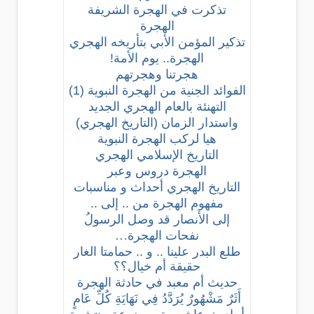
تذكرت في الهجرة الشريفة
الهجرة
تذكير المؤمن الأبي بتأريخه الهجري
الهجرة.. يوم الأمة!
هجرتنا وهجرتهم
الفوائد الجنية من الهجرة النبوية (1)
التهنئة بالعام الهجري الجديد
واستدار الزمان (التاريخ الهجري)
هيا لركب الهجرة النبوية
التاريخ الإسلامي الهجري
الهجرة دروس وعبر
التاريخ الهجري أحداث و مناسبات
مفهوم الهجرة من .. إلى ..
إلى الأنصار قد وصل الرسولُ
نفحات الهجرة…
طلع البدر علينا .. و .. حمامتا الغار
حقيقة أم خيال؟؟
حديث أم معبد في حادثة الهجرة
أَثَرٌ مَشْهُورٌ يُرَدَّدُ فِي نَهَايَةِ كُلِّ عَامٍ