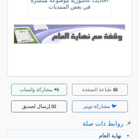
أحاديث عاشورية موضوعة منتشرة
في بعض المنتديات
🖨️ طباعة الصفحة
📲 مشاركة واتساب
🐦 مشاركة تويتر
📧 إرسال لصديق
📌 روابط ذات صلة
نهاية العام