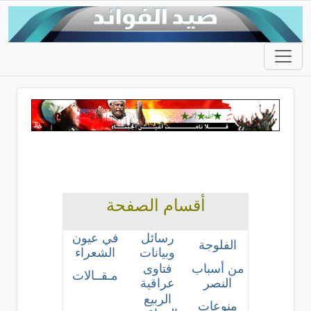
أقسام الصفحة
رسائل
في عيون
الفلوجة
وبيانات
الشعراء
من أسباب
فتاوى
مـقــالات
النصر
عراقية
الربيع
منوعات