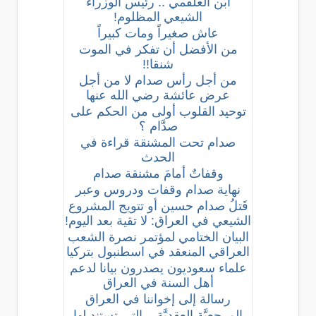
ابن العلقمي .. رئيس الوزراء
الشيعي المظلوم!
عاش صغيراً ومات كبيراً
من الأفضل أن تفكر في الموت
شنقا!!
من أجل رأس صدام لا من أجل
عرض عائشة رضي الله عنها
توحيد القلوب أولى من الحكم على
صدَّام ؟
صدام تحت المشنقة قراءة في
الحدث
وقفاتٌ أمامَ مشنقة صدام
نهاية صدام وقفات ودروس وعبر
قَتلُ صدام حسين أو تتويج المشروع
الشيعي في العراق: لا تقية بعد اليوم!
البيان الختامي لمؤتمر نصرة الشعب
العراقي المنعقد في اسطنبول بتركيا
علماء سعوديون يصدرون بيانا لدعم
أهل السنة في العراق
رسالة إلى إخواننا في العراق
المرجعيَّة العقديَّة .. التي تستند لها