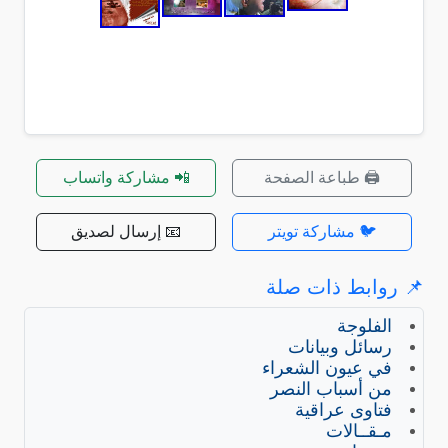
🖨️ طباعة الصفحة
📲 مشاركة واتساب
🐦 مشاركة تويتر
📧 إرسال لصديق
📌 روابط ذات صلة
الفلوجة
رسائل وبيانات
في عيون الشعراء
من أسباب النصر
فتاوى عراقية
مـقــالات