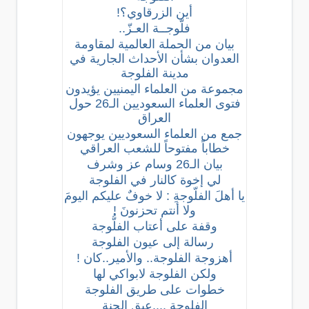
أين الزرقاوي؟!
فلّوجــة العـزّ..
بيان من الحملة العالمية لمقاومة
العدوان بشأن الأحداث الجارية في
مدينة الفلوجة
مجموعة من العلماء اليمنيين يؤيدون
فتوى العلماء السعوديين الـ26 حول
العراق
جمع من العلماء السعوديين يوجهون
خطاباً مفتوحاً للشعب العراقي
بيان الـ26 وسام عز وشرف
لي إخوة كالنار في الفلوجة
يا أهلَ الفلّوجةِ : لا خوفٌ عليكم اليومَ
ولا أنتم تحزنونَ !
وقفة على أعتاب الفلُّوجة
رسالة إلى عيون الفلوجة
أهزوجة الفلوجة.. والأمير..كان !
ولكن الفلوجة لابواكي لها
خطوات على طريق الفلوجة
الفلوجة ....عبق الجنة